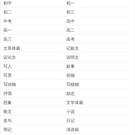
初中
初一
初二
初三
中考
高中
高一
高二
高三
高考
文章体裁
记叙文
议论文
说明文
写人
叙事
写景
状物
写动物
写植物
抒情
励志
想象
文学体裁
散文
小说
造句
日记
周记
演讲稿