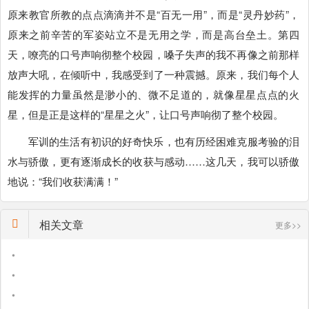
原来教官所教的点点滴滴并不是“百无一用”，而是“灵丹妙药”，
原来之前辛苦的军姿站立不是无用之学，而是高台垒土。第四
天，嘹亮的口号声响彻整个校园，嗓子失声的我不再像之前那样
放声大吼，在倾听中，我感受到了一种震撼。原来，我们每个人
能发挥的力量虽然是渺小的、微不足道的，就像星星点点的火
星，但是正是这样的“星星之火”，让口号声响彻了整个校园。
军训的生活有初识的好奇快乐，也有历经困难克服考验的泪
水与骄傲，更有逐渐成长的收获与感动……这几天，我可以骄傲
地说：“我们收获满满！”
相关文章
更多>>
•
•
•