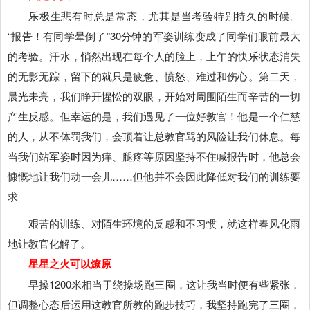
乐极生悲有时总是常态，尤其是当考验特别持久的时候。
“报告！有同学晕倒了”30分钟的军姿训练变成了同学们眼前最大
的考验。汗水，悄然出现在每个人的脸上，上午的快乐状态消失
的无影无踪，留下的就只是疲惫、愤怒、难过和伤心。第二天，
晨光未亮，我们睁开惺忪的双眼，开始对周围陌生而辛苦的一切
产生反感。但幸运的是，我们遇见了一位好教官！他是一个仁慈
的人，从不体罚我们，会顶着让总教官骂的风险让我们休息。每
当我们站军姿时因为痒、腿疼等原因坚持不住喊报告时，他总会
慷慨地让我们动一会儿……但他并不会因此降低对我们的训练要
求
艰苦的训练、对陌生环境的反感和不习惯，就这样春风化雨
地让教官化解了。
星星之火可以燎原
早操1200米相当于绕操场跑三圈，这让我当时便有些紧张，
但调整心态后运用这教官所教的跑步技巧，我坚持跑完了三圈，