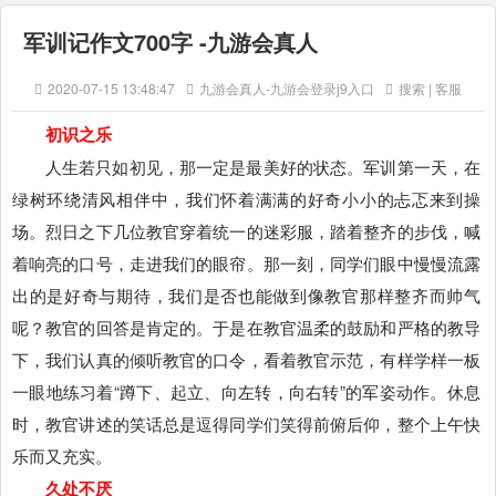
军训记作文700字 -九游会真人
2020-07-15 13:48:47
九游会真人-九游会登录j9入口
搜索 | 客服
初识之乐
人生若只如初见，那一定是最美好的状态。军训第一天，在
绿树环绕清风相伴中，我们怀着满满的好奇小小的忐忑来到操
场。烈日之下几位教官穿着统一的迷彩服，踏着整齐的步伐，喊
着响亮的口号，走进我们的眼帘。那一刻，同学们眼中慢慢流露
出的是好奇与期待，我们是否也能做到像教官那样整齐而帅气
呢？教官的回答是肯定的。于是在教官温柔的鼓励和严格的教导
下，我们认真的倾听教官的口令，看着教官示范，有样学样一板
一眼地练习着“蹲下、起立、向左转，向右转”的军姿动作。休息
时，教官讲述的笑话总是逗得同学们笑得前俯后仰，整个上午快
乐而又充实。
久处不厌