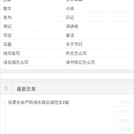
散文
小说
造句
日记
周记
演讲稿
写信
童话
话题
关于节日
续写改写
作文怎么写
读后感怎么写
读书笔记怎么写
最新文章
珍爱生命严防溺水观后感范文2篇
07-13
07-11
06-22
06-22