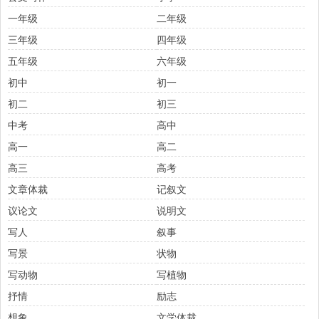
一年级
二年级
三年级
四年级
五年级
六年级
初中
初一
初二
初三
中考
高中
高一
高二
高三
高考
文章体裁
记叙文
议论文
说明文
写人
叙事
写景
状物
写动物
写植物
抒情
励志
想象
文学体裁