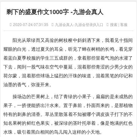
剩下的盛夏作文1000字 -九游会真人
2020-07-24 07:31:35
九游会真人-九游会登录j9入口
搜索 | 客服
阳光从翠绿而又高耸的树枝桠中斜斜洒下来，我看见十指间
耀眼的白光，透过夏天的耳朵，听见了蝉在树梢的长鸣，看见穿
着蓝白夏季校服的学生三五成群的，拿着那些冒着气泡的水灌了
下去，闻到一股气味在空气中蔓延，混着那些青涩的少男少女的
荷尔蒙，混着那些球场上猛烈的汗珠的味道，混着黑笔的印记和
油墨的香气，弥漫开来。
操场边的芒果树上，结了青绿的小果子，扁扁的是未成熟的
果子，一挤便能挤出汁水来。置于鼻前，扑面而来的，是那植物
特有的刺鼻的清香。草丛里散落着不知被哪个调皮孩子打下的不
知名果树的鲜红色果实，被深绿的茎叶托举着，像是饱满的红色
水珠，吸引着黑白相间的鸟儿闯入这样的小天地。