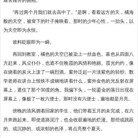
“再过两个月我们就去高中了。”是啊，看着远方的天，橘海
般的天空，被耷下的叶子掩映着。那时的少年心性，一抬头，以
为天空即为永恒。
谁料眨眼即为一瞬。
再回到教室，橘色的天空已被染上一丝血色。暮色从四面八
方赶来，风尘仆仆，也遮不住晚霞的风情和艳丽。霞光灼灼，像
在烧着的炭火上泼了一碗烈酒。
窗外泛起一片淡紫色的轻纱。数
学老师在讲台上恨铁不成钢地讲着什么，窗外金色的光反射在屏
幕上，遮住了那个30度的角。我偏下头，一轮鎏金的落日出现在
屏幕上，像极了一枚六便士。那时没有六便士，遍地都是月亮。
傍晚的清风拥着回家的学生，他们带着五月的未完成，在六
月奔跑起来。即使道路泥泞，也会收获遍地的烂漫。那些或跳跃
的、或沉静的、或浓郁的色泽，将点亮整个夏天。