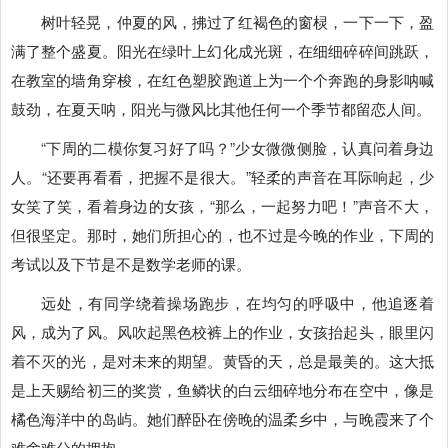
树叶轻晃，仲夏的风，拂过了红褐色的窗棂，一下一下，盈
满了整个盛夏。阳光在绿叶上幻化成光斑，在细细碎碎间跳跃，
在教室的墙角穿梭，在红色塑胶跑道上为一个个奔跑的身影呐喊
鼓劲，在夏天呐，阳光与微风比其他任何一个季节都留恋人间。
“下周的二模你复习好了吗？”少女微微侧脸，认真问着身边
人。“还要再看看，把握不是很大。”轻柔的声音在耳际响起，少
女笑了笑，看着身边的女孩，“那么，一起努力吧！”声音不大，
但很坚定。那时，她们所担心的，也不过是今晚的作业，下周的
考试以及下节是不是数学老师的课。
远处，有同学绕着操场跑步，在均匀的呼吸中，他追逐着
风，成为了风。风吹起黑色校裤上的作业，女孩抬起头，眼里闪
着不灭的光，是对未来的期望。黄昏的天，总是最美的。这大抵
是上天赐给初三的奖赏，鱼鳞状的白云细碎地分布在空中，像是
橘色海洋中的岛屿。她们醉卧在傍晚的温柔乡中，与晚霞来了个
难舍难分的拥抱。