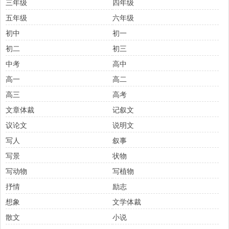
三年级
四年级
五年级
六年级
初中
初一
初二
初三
中考
高中
高一
高二
高三
高考
文章体裁
记叙文
议论文
说明文
写人
叙事
写景
状物
写动物
写植物
抒情
励志
想象
文学体裁
散文
小说