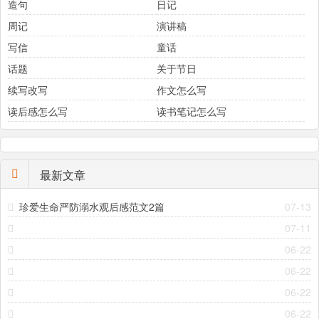
造句
日记
周记
演讲稿
写信
童话
话题
关于节日
续写改写
作文怎么写
读后感怎么写
读书笔记怎么写
最新文章
珍爱生命严防溺水观后感范文2篇
07-13
07-11
06-22
06-22
06-22
06-22