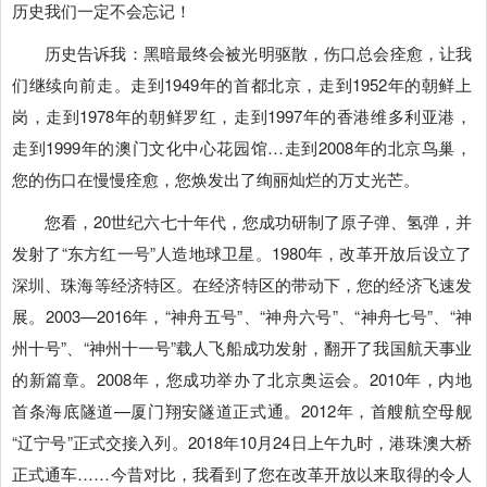
历史我们一定不会忘记！
历史告诉我：黑暗最终会被光明驱散，伤口总会痊愈，让我
们继续向前走。走到1949年的首都北京，走到1952年的朝鲜上
岗，走到1978年的朝鲜罗红，走到1997年的香港维多利亚港，
走到1999年的澳门文化中心花园馆…走到2008年的北京鸟巢，
您的伤口在慢慢痊愈，您焕发出了绚丽灿烂的万丈光芒。
您看，20世纪六七十年代，您成功研制了原子弹、氢弹，并
发射了“东方红一号”人造地球卫星。1980年，改革开放后设立了
深圳、珠海等经济特区。
在经济特区的带动下，您的经济飞速发
展。2003—2016年，“神舟五号”、“神舟六号”、“神舟七号”、“神
州十号”、“神州十一号”载人飞船成功发射，翻开了我国航天事业
的新篇章。2008年，您成功举办了北京奥运会。2010年，内地
首条海底隧道—厦门翔安隧道正式通。2012年，首艘航空母舰
“辽宁号”正式交接入列。2018年10月24日上午九时，港珠澳大桥
正式通车……今昔对比，我看到了您在改革开放以来取得的令人