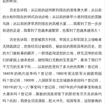
起的希望。
历史告诉我：从以前的赵州桥到现在的港珠澳大桥；从以前
的火枪到现在的95式自动步枪；从以前的狭窄小巷到现在的宽敞
马路；从以前的茅草房到现在的高楼大厦……我看到了您一步步
前进的足迹，我看到了您越来越繁荣，也看到了您越来越强大！
历史告诉我：您曾被西方列强、帝国主义和军国主义侵略者
无情践踏过，您曾经历过被殖民、被奴役的黑暗屈辱的历史。您
的大门被粗暴的砸开，一群强盗闯进您的土地，肆无忌惮的在我
们的家园上烧杀抢掠，烧毁我们无数的宝贵遗产，屠杀了我们千
千万万的无辜子民……以前的您受到了多大的伤害啊！曾记得，
1840年的鸦片战争吗？曾记得，1860年英法联军火烧圆明园
吗？曾记得，1900年，八国联军在北京城烧杀抢掠吗？曾记得，
1931年的“九一八”事变吗？曾记得，1937年的卢沟桥事变和南京
大屠杀吗？曾记得，腐败的清政府签下的那些丧尽天良的条约
吗？此刻，我便会泪流满面，怒火冲天。祖国母亲，这段惨痛的