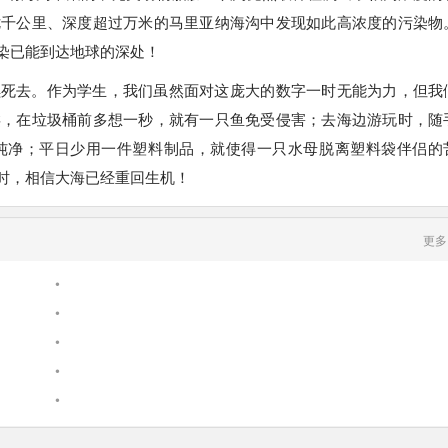
七千公里、深度超过万米的马里亚纳海沟中发现如此高浓度的污染物
染已能到达地球的深处！
续死去。作为学生，我们虽然面对这庞大的数字一时无能为力，但我
类，在垃圾桶前多想一秒，就有一只鱼免受侵害；去海边游玩时，随
纯净；平日少用一件塑料制品，就使得一只水母脱离塑料袋伴侣的
时，相信大海已经重回生机！
更多
•
•
•
•
•