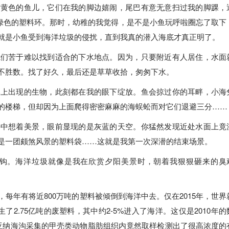
对黄色的鱼儿，它们在我的脚边嬉闹，尾巴有意无意扫过我的脚踝，
个绿色的塑料环。那时，幼稚的我觉得，是不是小鱼玩呼啦圈忘了取下
就是小鱼受到海洋垃圾的侵扰，直到我真的潜入海底才真正明了。
我们苦于难以找到适合的下水地点。因为，只要附近有人居住，水面
不胜数。找了好久，最后还是草草收拾，匆匆下水。
本上出现的生物，此刻都在我的眼下绽放。鱼会掠过你的耳畔，小海
的楼梯，但却因为上面爬得密密麻麻的海蜈蚣而对它们退避三分……
海中想着美景，眼前显现的是灰蓝的天空。你猛然发现近处水面上竟
是一团颇煞风景的塑料袋……这就是我第一次深潜的结束场景。
钩。海洋垃圾就像是我在欣赏夕阳美景时，朝着我狠狠砸来的臭
每年有将近800万吨的塑料被倾倒到海洋中去。仅在2015年，世界
产生了2.75亿吨的废塑料，其中约2-5%进入了海洋。这仅是2010年的
亚纳海沟采集的甲壳类动物脂肪组织内竟然取样检测出了很高浓度的