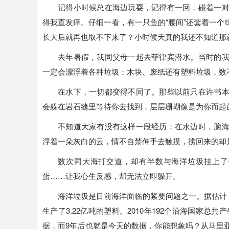
记得小时候总在海边玩耍，记得有一回，碰着一
得我直发痒。仔细一看，有一只鱼的“腰间”还套着一
长大后就再也取不下来了？小时候天真的我还不知道那
去年暑假，我同父母一起去菲律宾潜水。当时的
一定会漂浮着各种垃圾：木块、废纸还有塑料垃圾，数
在水下，一切都变得不同了。那些以前只在许书
会躲在岩石缝里等待你去找到，层层珊瑚像是为你而起
不知道大家有没有这样一段经历：在水边时，脑
浮着一朵灰白的云，情不自禁伸手去触摸，捞回来的却
数次同大海打交道，却有半数与海洋垃圾挂上了
蛋……让我心生反感，却无法立即躲开。
海洋垃圾是目前海洋面临的紧要问题之一。据估计，
生产了3.22亿吨的塑料。2010年192个沿海国家总共
据，而9年后也就是今天的数据，你能想象吗？
从马里