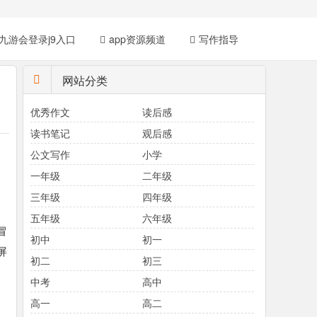
九游会登录j9入口
app资源频道
写作指导
网站分类
优秀作文
读后感
读书笔记
观后感
。
公文写作
小学
一年级
二年级
三年级
四年级
五年级
六年级
冒
初中
初一
屏
初二
初三
中考
高中
高一
高二