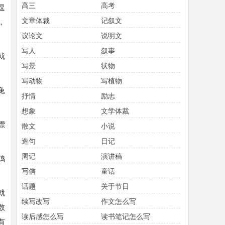
高三
高考
逗
文章体裁
记叙文
，
议论文
说明文
写人
叙事
就
写景
状物
写动物
写植物
兔
抒情
励志
想象
文学体裁
漂
散文
小说
造句
日记
周记
演讲稿
鸡
写信
童话
话题
关于节日
就
续写改写
作文怎么写
数
读后感怎么写
读书笔记怎么写
有