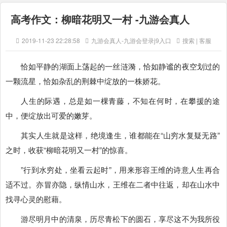
高考作文：柳暗花明又一村 -九游会真人
2019-11-23 22:28:58
九游会真人-九游会登录j9入口
搜索 | 客服
恰如平静的湖面上荡起的一丝涟漪，恰如静谧的夜空划过的
一颗流星，恰如杂乱的荆棘中绽放的一株娇花。
人生的际遇，总是如一棵青藤，不知在何时，在攀援的途
中，便绽放出可爱的嫩芽。
其实人生就是这样，绝境逢生，谁都能在“山穷水复疑无路”
之时，收获“柳暗花明又一村”的惊喜。
”行到水穷处，坐看云起时”，用来形容王维的诗意人生再合
适不过。亦冒亦隐，纵情山水，王维在二者中往返，却在山水中
找寻心灵的慰藉。
游尽明月中的清泉，历尽青松下的圆石，享尽这不为我所役