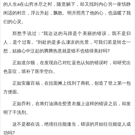
的人生a在山穷水尽之时，随意躺下，却又找到内心另一座恬静
闲适的村庄，浮云升起，飘散。明月照亮了他的心，也温暖了我
们的心灵。
郑愁予说过：“我达达的马蹄是个美丽的错误，我不是归
人，是个过客。”到处的是多么凄凉的光景，可我们若是转念一
想，姑娘心中泛起的腾腾热意就是错不也错得美好吗?
正如道尔顿，在发现自己对红蓝色认知的错误时，却研究出
色盲症，填补了医学空白。
正如安藤百福，在拉面摊上找到了商机，创造了世上第一包
方便面。
正如乔利，在将灯油滴在熨烫衣服上这样的错误之后，却发
明了干洗剂。
这不是都在说，绝境往往能逢生，错误的开始往往能促人成
功吗?