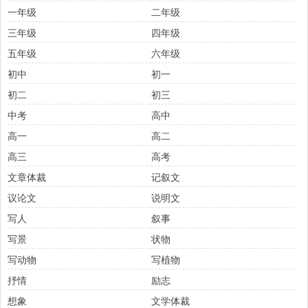
一年级
二年级
三年级
四年级
五年级
六年级
初中
初一
初二
初三
中考
高中
高一
高二
高三
高考
文章体裁
记叙文
议论文
说明文
写人
叙事
写景
状物
写动物
写植物
抒情
励志
想象
文学体裁