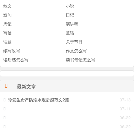
散文
小说
造句
日记
周记
演讲稿
写信
童话
话题
关于节日
续写改写
作文怎么写
读后感怎么写
读书笔记怎么写
最新文章
珍爱生命严防溺水观后感范文2篇
07-13
07-11
06-22
06-22