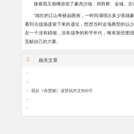
接着我又相继游览了豪杰沙场、得胜桥、金城、古
“雄壮的江山奇丽如图画，一时间涌现出多少英雄
看到古战场遗留下来的遗址，想想当时这场典型的以
在一个没有硝烟，没有战争的和平年代，唯有发愤图
贡献自己的力量。
相关文章
•
•
•
我从《赤壁赋》读苏轼作文800字
•
•