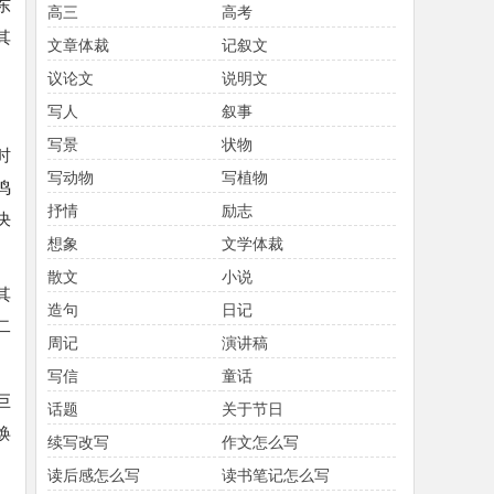
东
高三
高考
其
文章体裁
记叙文
议论文
说明文
写人
叙事
写景
状物
时
写动物
写植物
鸣
抒情
励志
决
想象
文学体裁
散文
小说
其
造句
日记
二
周记
演讲稿
写信
童话
巨
话题
关于节日
焕
续写改写
作文怎么写
读后感怎么写
读书笔记怎么写