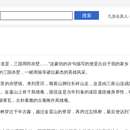
九游会真人-
人道是，三国周郎赤壁……"这豪劲的诗句描写的便是出自于我的家乡
的三国赤壁，一睹周瑜等诸位豪杰的英雄风采。
公里的赤壁镇。来到景区，顺着山脚往长岭山走，这是由三座山连成
山。金銮山上有个凤雏庵，据说这是当年刘备的谋臣庞统修身养性，
墙青瓦，古朴素雅的古庵唤作凤雏庵。
古树穿过千年古藤，越过金鸾山的脊背，再跨过忘情桥，最后便达到