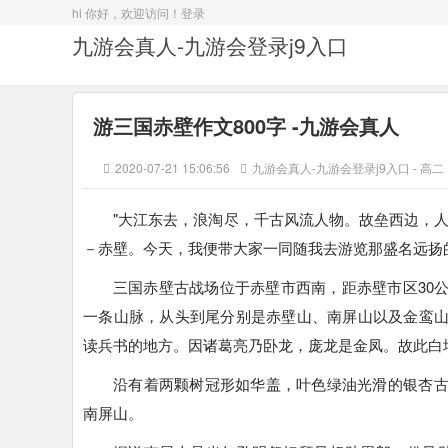
hi 你好，欢迎访问！
登录
九游会真人-九游会登录j9入口
游三国赤壁作文800字 -九游会真人
2020-07-21 15:06:56
九游会真人-九游会登录j9入口
-
高二
"大江东去，浪淘尽，千古风流人物。故垒西边，
－赤壁。今天，我便带大家一同随我去游览那盛名远扬
三国赤壁古战场位于赤壁市西南，距赤壁市区30
一条山脉，从头到尾分别是赤壁山、南屏山以及金鸾
读兵书的地方。因诸葛亮乃卧龙，庞龙是金凤。故此白
沿有着两颗树冠形如华盖，叶色绿油光滑的银杏
南屏山。