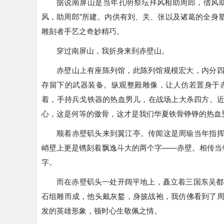
据说南屏山是当年孔明祭坛拜风相助周郎，借风
风，助周郎"所建。内供有刘、关、张以及诸葛的全身
雕刻者手艺之奇妙精巧。
穿过南屏山，我折身来到赤壁山。
赤壁山上有座陈列馆，此陈列馆规模宏大，内分
存留下的武器装备。纵观整殿雕像，让人仿若置身于赤
着，手持兵戈铁器的热血男儿，在战场上大杀四方。
心，这是何等的傲骨，这才是我们华夏铁骨铮铮的热血
顺着赤壁矶头来到翼江亭。传闻这是周瑜当年指
峭壁上更是镌刻着飘逸斗大的两个字——赤壁。相传当
字。
而在赤壁矶头一处开阔平地上，矗立着三国东吴都督
石组雕而成，他头戴灰鍪，
身披战袍，我仿佛看到了
发的英雄形象，顿时心生敬佩之情。