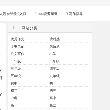
九游会登录j9入口
app资源频道
写作指导
网站分类
优秀作文
读后感
读书笔记
观后感
－
公文写作
小学
一年级
二年级
三年级
四年级
的
五年级
六年级
研
初中
初一
初二
初三
了
中考
高中
高一
高二