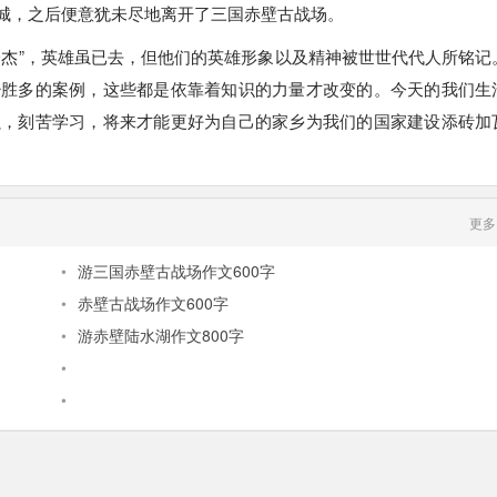
城，之后便意犹未尽地离开了三国赤壁古战场。
豪杰”，英雄虽已去，但他们的英雄形象以及精神被世世代代人所铭记
少胜多的案例，这些都是依靠着知识的力量才改变的。今天的我们生
强，刻苦学习，将来才能更好为自己的家乡为我们的国家建设添砖加
更多
•
游三国赤壁古战场作文600字
•
赤壁古战场作文600字
•
游赤壁陆水湖作文800字
•
•