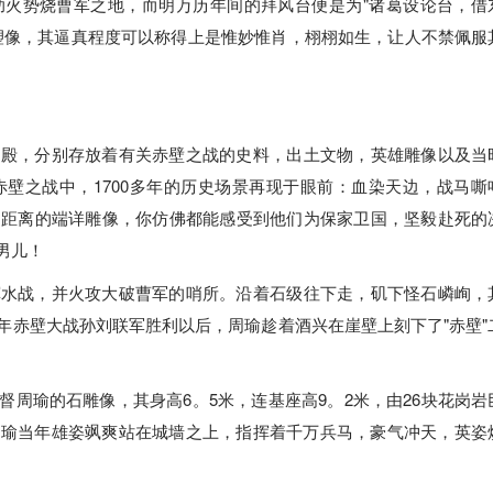
助火势烧曹军之地，而明万历年间的拜风台便是为"诸葛设论台，借
塑像，其逼真程度可以称得上是惟妙惟肖，栩栩如生，让人不禁佩服
四殿，分别存放着有关赤壁之战的史料，出土文物，英雄雕像以及当
壁之战中，1700多年的历史场景再现于眼前：血染天边，战马嘶
近距离的端详雕像，你仿佛都能感受到他们为保家卫国，坚毅赴死的
男儿！
挥水战，并火攻大破曹军的哨所。沿着石级往下走，矶下怪石嶙峋，
年赤壁大战孙刘联军胜利以后，周瑜趁着酒兴在崖壁上刻下了"赤壁"
周瑜的石雕像，其身高6。5米，连基座高9。2米，由26块花岗岩
周瑜当年雄姿飒爽站在城墙之上，指挥着千万兵马，豪气冲天，英姿