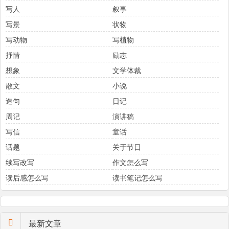
写人
叙事
写景
状物
写动物
写植物
抒情
励志
想象
文学体裁
散文
小说
造句
日记
周记
演讲稿
写信
童话
话题
关于节日
续写改写
作文怎么写
读后感怎么写
读书笔记怎么写
最新文章