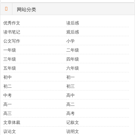
网站分类
优秀作文
读后感
读书笔记
观后感
公文写作
小学
一年级
二年级
三年级
四年级
五年级
六年级
初中
初一
初二
初三
中考
高中
高一
高二
高三
高考
文章体裁
记叙文
议论文
说明文