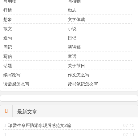
写动物
写植物
抒情
励志
想象
文学体裁
散文
小说
造句
日记
周记
演讲稿
写信
童话
话题
关于节日
续写改写
作文怎么写
读后感怎么写
读书笔记怎么写
最新文章
珍爱生命严防溺水观后感范文2篇
07-13
07-11