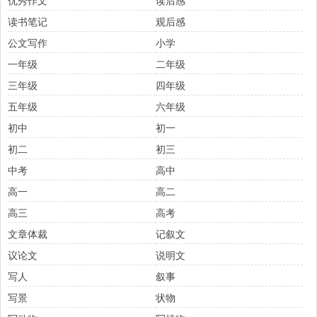
优秀作文
读后感
读书笔记
观后感
公文写作
小学
一年级
二年级
三年级
四年级
五年级
六年级
初中
初一
初二
初三
中考
高中
高一
高二
高三
高考
文章体裁
记叙文
议论文
说明文
写人
叙事
写景
状物