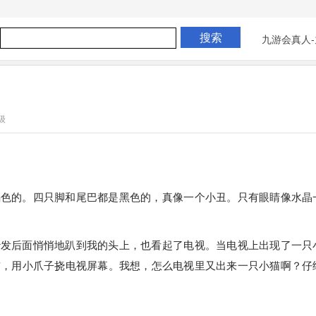
九游会真人-
级
褐色的。四只脚和尾巴都是黑色的，真像一个小丑。只有眼睛像水晶
沙发后面悄悄地趴到我的头上，也看起了电视。当电视上出现了一只
前，用小爪子挠电视屏幕。我想，怎么电视里又出来一只小猫啊？仔