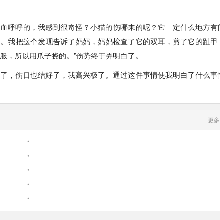
旁血呼呼的，我感到很奇怪？小猫的伤哪来的呢？它一定什么地方有
的。我把这个发现告诉了妈妈，妈妈检查了它的双耳，剪了它的趾甲
服，所以用爪子挠的。”伤势终于弄明白了。
耳了，伤口也结好了，我高兴极了。通过这件事情使我明白了什么事
更多
•
•
•
•
•