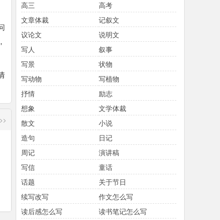
高三
高考
文章体裁
记叙文
问
议论文
说明文
，
写人
叙事
写景
状物
情
写动物
写植物
抒情
励志
想象
文学体裁
>>
散文
小说
造句
日记
周记
演讲稿
写信
童话
话题
关于节日
续写改写
作文怎么写
读后感怎么写
读书笔记怎么写