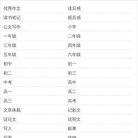
优秀作文
读后感
读书笔记
观后感
公文写作
小学
一年级
二年级
三年级
四年级
五年级
六年级
初中
初一
初二
初三
中考
高中
高一
高二
高三
高考
文章体裁
记叙文
议论文
说明文
写人
叙事
写景
状物