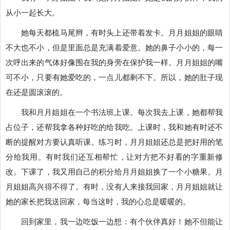
从小一起长大。
她每天都梳马尾辫，有时头上还带着发卡。月月姐姐的眼睛
不大也不小，但是里面总是充满着爱意。她的鼻子小小的，每一
次呼出来的气体好像围在我的身旁在保护我一样。月月姐姐的嘴
可不小，只要有她爱吃的，一点儿都剩不下。所以，她的肚子现
在还是圆滚滚的。
我和月月姐姐在一个书法班上课。每次我去上课，她都帮我
占位子，还帮我拿各种好吃的给我吃。上课时，我和她有时还不
断的提醒对方要认真听课。练习时，月月姐姐还总是把好用的笔
分给我用。有时我们还互相帮忙，让对方把不好看的字重新修
改。下课了，我又用自己的积分给月月姐姐换了一个小糖果。月
月姐姐高兴得不得了。有时，没有人来接我回家，月月姐姐就让
她的家长把我送回家，每当这时，我的心总是暖暖的。
回到家里，我一边吃饭一边想：有个伙伴真好！她不但能让