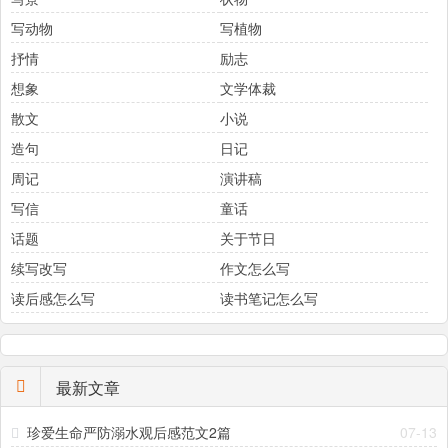
写动物
写植物
抒情
励志
想象
文学体裁
散文
小说
造句
日记
周记
演讲稿
写信
童话
话题
关于节日
续写改写
作文怎么写
读后感怎么写
读书笔记怎么写
最新文章
珍爱生命严防溺水观后感范文2篇
07-13