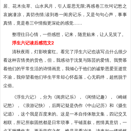
居、花木虫草、山水风月，引人遐思无限;再感卷三坎坷记愁之
哀婉凄凉，真切伤情;读到卷一闺房记乐，又是句句心声，事事
真情，竟是卷三中情痴更深处的感觉……
整理往日心情，一些感想，记来，随意贴来，让人见笑了。
浮生六记读后感范文2
清秋夜雨，灯影映窗红。看完了浮生六记也该写点什么很少
看这种言情类的货色，但，我感动于沈复与陈芸的爱情。我赞慕
着他们的平常生活的诗情画意，我倾心于他们的诚挚恩爱至逝世
不渝，我仰望着他们毕生平常却心怀磊落，心无羁绊，超然脱于
尘俗。
《浮生六记》，分为《闺房记乐》，《闲情记趣》，《崎岖
记愁》，《浪游记快》，后两记疑是伪作《中山记历》和《摄生
记逍》，这个我是百度来的。这是一本自传体散文集，四记交叉
相联，所记所叙固然都是日常琐事，平铺直叙，然情真意切，一
点不腼腆作态，更无学究之气，惟是灵秀冲淡，读来如一缕嫣然