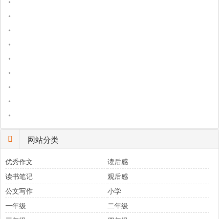
•
•
•
•
•
•
•
•
•
网站分类
优秀作文
读后感
读书笔记
观后感
公文写作
小学
一年级
二年级