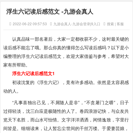
浮生六记读后感范文 -九游会真人
2022-06-22 09:57:53
九游会真人-九游会登录j9入口
搜索 | 客服
认真品味一部名著后，大家一定都收获不少，这时最关键的
读后感不能忘了哦。那么你真的懂得怎么写读后感吗？以下是小
编整理的浮生六记读后感范文，欢迎大家借鉴与参考，希望对大
家有所帮助。
浮生六记读后感范文1
初读沈复的《浮生六记》，竟有许多感动。依然是太容易感
动的人。
“凡事喜独出己见，不屑随人是非”，“不贪屠门之嚼”，日子
过得轻淡，沈三白应是极随性的人了。卷四浪游记快，与众友共
览天下名胜，而山水可怡情。文字洋洋洒洒，闲情逸致，字里行
间皆是。细细读来，让人暂忘尘世间的千丝万缕。于爱妻芸娘，