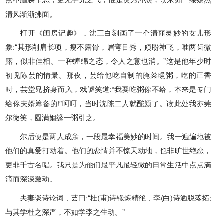
清风渐渐拂面。
打开《闺房记趣》，沈三白刻画了一个清丽灵妙的女儿形
象:“其形削肩长项，瘦不露骨，眉弯目秀，顾盼神飞，唯两齿微
露，似非佳相。一种缠绵之态，令人之意也消。”这是他年少时
初见陈芸的情景。那夜，芸给他吃自制的腌菜暖粥，吃的正香
时，芸堂兄挤身而入，戏谑笑道:“我要吃粥你不给，本来是专门
给你夫婿筹备的!”呵呵，当时沈陈二人就酡颜了。读此处我亦莞
尔微笑，圆满姻缘一粥引之。
尔后便是两人成亲，一段最幸福美妙的时间。我一遍遍地被
他们的真爱打动着。他们的恋情并不惊天动地，也非旷世绝恋，
更非千古名唱。我只是为他们最平凡最轻微的日常生活中点点滴
滴而深深激动。
夫妻谈诗论词，芸曰:“杜(甫)诗锻炼精绝，李(白)诗洒脱落拓;
与其学杜之深严，不如学李之生动。”