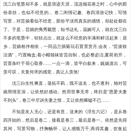
沈三白笔墨却不多，就是浪迹天涯，流连烟花巷之时，心中的那
份牵挂，也似不经意的.。卷二闲情记趣、卷四浪游记快，写情
写景，对芸娘看似不经意，那份平淡而真实的感情，却处处都在
了。于是，芸娘的隽秀颖慧，知书达礼，温婉可人，就在沈三白
不多的笔墨中，轻轻点出，就这么不经意的丰满和鲜活起来：居
乡，芸娘相伴相依，一同品兰插菊玩石置景赏月;会友，“芸拔钗
沽酒”，巧置梅盒;着小帽领袜皆芸自制，也必整必洁;夏荷初开，
芸置条叶于荷心取香……一点一滴，皆平白叙来，娓娓道出，可
羡可叹，夫复何求的感觉，真让人羡煞!
沈三白生性爽直，落拓不羁，既不追名，也不逐利，独对芸
娘用情至深，让依然好感动。然而世事无常，终归是“恩爱夫妻
不到头”，卷三中尽诉失妻之恨，又让依然唏嘘不已……
不知是友人无心，还是有意，送来的《浮生六记》，是从卷
四开始的，然后是卷二，接着是卷三，最后是卷一。依然是先得
其闲，写景写物，抒胸畅怀，让人感慨万千;再得其趣，饮食起