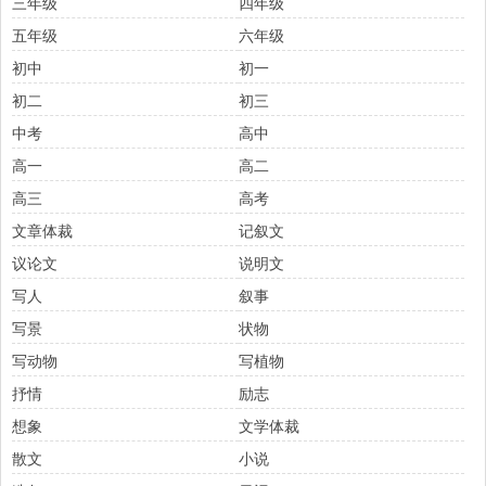
三年级
四年级
五年级
六年级
初中
初一
初二
初三
中考
高中
高一
高二
高三
高考
文章体裁
记叙文
议论文
说明文
写人
叙事
写景
状物
写动物
写植物
抒情
励志
想象
文学体裁
散文
小说