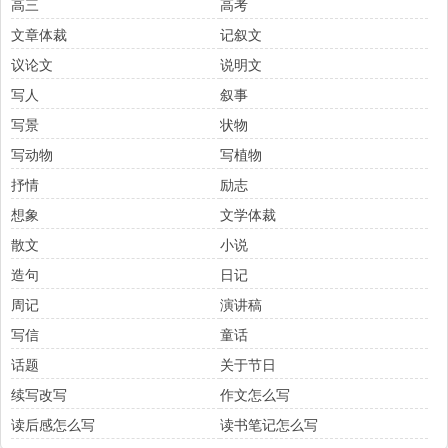
高三
高考
文章体裁
记叙文
议论文
说明文
写人
叙事
写景
状物
写动物
写植物
抒情
励志
想象
文学体裁
散文
小说
造句
日记
周记
演讲稿
写信
童话
话题
关于节日
续写改写
作文怎么写
读后感怎么写
读书笔记怎么写