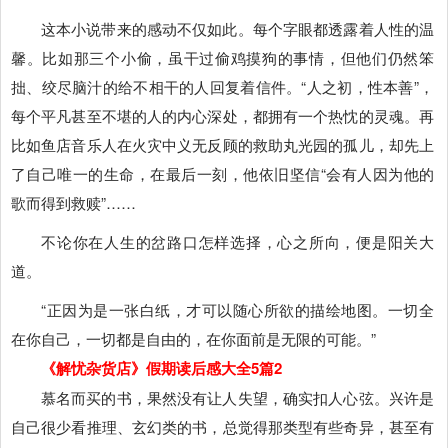
这本小说带来的感动不仅如此。每个字眼都透露着人性的温
馨。比如那三个小偷，虽干过偷鸡摸狗的事情，但他们仍然笨
拙、绞尽脑汁的给不相干的人回复着信件。“人之初，性本善”，
每个平凡甚至不堪的人的内心深处，都拥有一个热忱的灵魂。再
比如鱼店音乐人在火灾中义无反顾的救助丸光园的孤儿，却先上
了自己唯一的生命，在最后一刻，他依旧坚信“会有人因为他的
歌而得到救赎”……
不论你在人生的岔路口怎样选择，心之所向，便是阳关大
道。
“正因为是一张白纸，才可以随心所欲的描绘地图。一切全
在你自己，一切都是自由的，在你面前是无限的可能。”
《解忧杂货店》假期读后感大全5篇2
慕名而买的书，果然没有让人失望，确实扣人心弦。兴许是
自己很少看推理、玄幻类的书，总觉得那类型有些奇异，甚至有