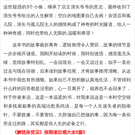
这些疑惑的3个小偷，继承了店主浪矢爷爷的意志，最终收到了
浪矢爷爷给出的人生解答：空白的地图要自己去画！杂货店和孤
儿院，浪矢与孤儿院主人的感情构成了神奇的时光隧道，给人一
种神奇感，同时也带给人无限的.温暖和希望！
这本书的故事曲折离奇，逻辑推理令人赞叹，故事的情节是
一步步揭开谜底。我刚开始读的时候，我特别迷惑，感觉毫无头
绪，觉得故事特别乱。一会说现在，一会又说过去，似乎一直在
过去与现在徘徊，后来读到故事结尾，才将故事推理清晰。从这
本书中我也有所感慨。如果自己不想积极认真地生活，不管得到
什么样的回答都是没用的，心一旦离开了，就再也不会回来了，
对于作者来说，这是一本温柔的书，对我来说这是一本时空交错
和多线索叙事的高端治愈系鸡汤，是每一个人生迷失者的指南
针。不要犹豫，不要害怕，大胆做自己想做的事，因为每一条你
所走过的路，其实都是你人生的必备之行。
《解忧杂货店》假期读后感大全5篇5