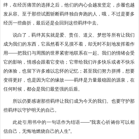
绊，在经历痛苦的选择之后，他们的内心会越发坚定，步履也越
发从容。至于那些试图斩断羁绊独自奔跑的人，哦，不过是要多
经历一些曲折，最后还是会回到这些羁绊中去。
说白了，羁绊其实就是爱、责任、道义、梦想等所有让我们
成为我们的东西，它虽然看不见摸不着，却无时不刻地发挥着作
用――把我们与周围的世界紧密地联系在一起。我们的情绪会受
它的影响，情感会跟着它变动；它带给我们许多快乐或者不快乐
的体验，也留下许多难以忘怀的记忆；甚至我们努力拼搏，想要
变得更好，也是因为它的缘故――羁绊是力量最稳固的源泉，在
任何时候，都会是我们最坚强的后盾。
所以仍要感谢那些羁绊让我们成为今天的我们。也要守护那
些羁绊以守护明天的自己。
此处引用书中的一句话作为结语――"我衷心祈祷你可以相
信自己，无悔地燃烧自己的人生"。