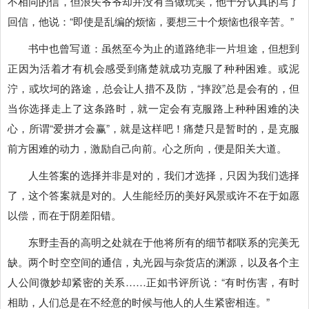
不相同的信，但浪矢爷爷却并没有当做玩笑，他十分认真的写了
回信，他说：“即使是乱编的烦恼，要想三十个烦恼也很辛苦。”
书中也曾写道：虽然至今为止的道路绝非一片坦途，但想到
正因为活着才有机会感受到痛楚就成功克服了种种困难。或泥
泞，或坎坷的路途，总会让人措不及防，“摔跤”总是会有的，但
当你选择走上了这条路时，就一定会有克服路上种种困难的决
心，所谓“爱拼才会赢”，就是这样吧！痛楚只是暂时的，是克服
前方困难的动力，激励自己向前。心之所向，便是阳关大道。
人生答案的选择并非是对的，我们才选择，只因为我们选择
了，这个答案就是对的。人生能经历的美好风景或许不在于如愿
以偿，而在于阴差阳错。
东野圭吾的高明之处就在于他将所有的细节都联系的完美无
缺。两个时空空间的通信，丸光园与杂货店的渊源，以及各个主
人公间微妙却紧密的关系……正如书评所说：“有时伤害，有时
相助，人们总是在不经意的时候与他人的人生紧密相连。”