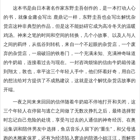
这本书是由日本著名作家东野圭吾创作的，是一本打动人心
的书，就像金庸会写出 鹿鼎记一样，东野圭吾也会写出解忧杂
货店这种非典型的作品，但是这不能妨碍它成为高冷冬天的温暖
鸡汤。神来之笔的时间和空间的转换，几个小故事、以及人与人
之间的羁绊，从低谷到转机，来自一个不起眼的杂货店，一个废
弃的杂货店，一扇破旧的铁卷门，一个充满未知、充满神奇味道
的牛奶箱，连接着过去与现在。一封咨询烦恼的信由牛奶箱传递
到翔太，敦也，幸平这三个年轻人手中，他们怀着好奇，用自己
的想法给对方提供了不成熟建议，这就是这个解忧杂货店故事的
开端。
一夜之间来来回回的信伴随着牛奶箱不停地打开和关闭，这
三个年轻人在停留与逃亡之间做了无数次挣扎之后，最终选择暂
时忘记自己危险的处境，享受与过去的人通信的神奇经历。在奥
运集训和陪伴男友中选择，鱼店音乐人留下的“重生”，和父母逃
跑的木雕家保罗，还有为经济陷入窘迫的陪酒小姐汪汪，而解答