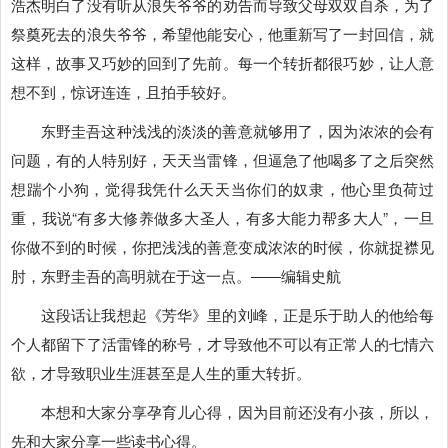
浩杰明白了没有听从浪失爷爷的劝告而导致父母双双自杀，为了
祭奠死去的浪失爷爷，希望他能安心，他重新写了一封回信，就
这样，故事又巧妙的回到了先前。每一个转折都很巧妙，让人意
想不到，惊讶连连，且拍手较好。
东野圭吾这种浅浅的淡淡的善意就够用了，因为浓浓的会有
问题，有的人特别好，天天当雷锋，但逼急了他喝多了之后突然
想踹个小狗，觉得我凭什么天天当你们的奴隶，他心里负荷过
重，我说“有多大修养做多大圣人，有多大能力帮多大人”，一旦
你做不到的时候，你把浅浅的善意变成浓浓的时候，你就捉襟见
肘，东野圭吾的高明就在于这一点。――编辑史航
这段话让我想起《芳华》里的刘峰，正是乐于助人的他给每
个人都留下了活雷锋的称号，才导致他不可以有正常人的七情六
欲，才导致职业生涯甚至是人生的重大转折。
本想和大家分享孕育儿心得，因为目前还没有小孩，所以，
先和大家分享一些读书心得。