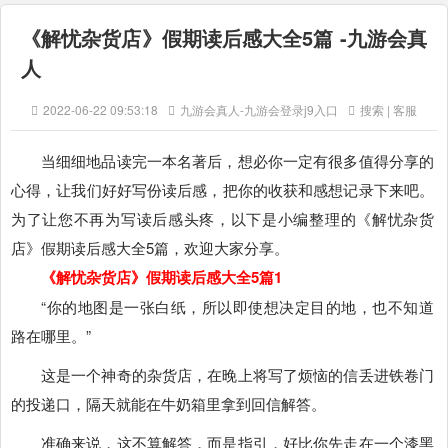
《解忧杂货店》假期读后感大全5篇 -九游会真
人
2022-06-22 09:53:18
九游会真人-九游会登录j9入口
搜索 | 客服
当细细地品读完一本名著后，想必你一定有很多值得分享的
心得，让我们好好写份读后感，把你的收获和感想记录下来吧。
为了让您不再为写读后感头疼，以下是小编整理的《解忧杂货
店》假期读后感大全5篇，欢迎大家分享。
《解忧杂货店》假期读后感大全5篇1
“你的地图是一张白纸，所以即使想决定目的地，也不知道
路在哪里。”
这是一个神奇的杂货店，在晚上将写了烦恼的信丢进铁卷门
的投递口，隔天就能在牛奶箱里拿到回信解答。
准确来说，这不算解答，而是指引，好比你先走在一个漆黑