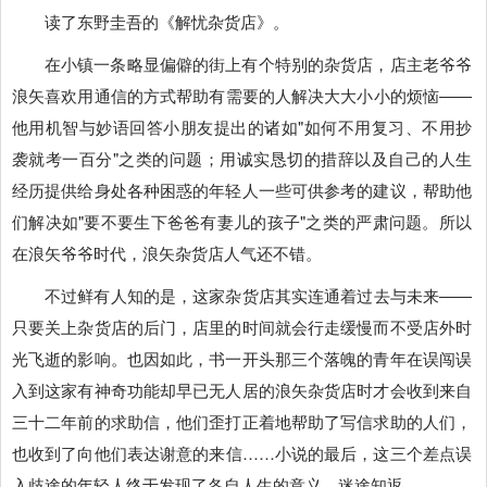
读了东野圭吾的《解忧杂货店》。
在小镇一条略显偏僻的街上有个特别的杂货店，店主老爷爷
浪矢喜欢用通信的方式帮助有需要的人解决大大小小的烦恼――
他用机智与妙语回答小朋友提出的诸如"如何不用复习、不用抄
袭就考一百分"之类的问题；用诚实恳切的措辞以及自己的人生
经历提供给身处各种困惑的年轻人一些可供参考的建议，帮助他
们解决如"要不要生下爸爸有妻儿的孩子"之类的严肃问题。所以
在浪矢爷爷时代，浪矢杂货店人气还不错。
不过鲜有人知的是，这家杂货店其实连通着过去与未来――
只要关上杂货店的后门，店里的时间就会行走缓慢而不受店外时
光飞逝的影响。也因如此，书一开头那三个落魄的青年在误闯误
入到这家有神奇功能却早已无人居的浪矢杂货店时才会收到来自
三十二年前的求助信，他们歪打正着地帮助了写信求助的人们，
也收到了向他们表达谢意的来信……小说的最后，这三个差点误
入歧途的年轻人终于发现了各自人生的意义，迷途知返。