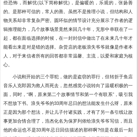
些恐怖，而解忧(以下简称解忧)，是偏暖的，乐观的，张扬善
的。是那种可信的，常人的善。虽然不是推理小说，但结构和人
物关系却非常复杂严密。圆环似的情节设计充分展示了作者的逻
辑推理能力，几个故事场景竟然来回几十年，无形中串联在了一
起，都在面临选择的时候，在一封封信中做出了在未来几十年才
能看出来是对是错的选择。杂货店的老板浪失爷爷就像是作者本
人，对于来信者所有的回答都非常温馨、主流，以爱和家庭为核
心。
小说刚开始的三个罪犯，做的是盗窃的罪行，但转折于鱼店
音乐人克郎因为救人而死去，忽然感觉小说转向了温暖积极的一
面，同时，“啊，原来第二个故事情节和第一个有联系”，吸引我
不想放下书。浪失爷爷的33周年忌日的想法能发生什么呀，原来
正是因为那个想法，并让儿子付诸实践，才有了另一条引线让故
事更加合情合理了，浩杰化名为保罗列侬给浪失爷爷写信，而且
他的命运也不是33周年忌日回信描述的那样啊?但是在最后一刻