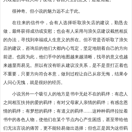
很神奇。但小说的魅力远不止于此。
在往来的信件中，会有人选择听取浪矢店的建议，勤恳去
做，最终获得成功或安慰；也会有人采用与浪矢店建议截然相反
的办法，寻找到幸福或人生意义的所在。但不管是否听取了浪矢
店的建议，咨询后的他们大都内心笃定，坚定地朝着自己的方向
前进。也因为此，他们手中的地图越来越清晰，找寻的意义也越
来越显而易见。所以有没有听从建议没关系，是不是歪打正着也
不重要，只要方向符合本意，做到过程让自己从容无悔，结果令
人问心无愧，就是很好的经历。
小说另外一个吸引人的地方是书中无处不在的羁绊：有恋人
之间相互扶持的爱的羁绊；有对父母家人亲情的羁绊；有感念恩
情的羁绊；有梦想的羁绊；有道义的羁绊……这种种羁绊拉扯着
书中的各色人物，使他们在某个节点内心产生困惑，甚至带给他
们无法言说的痛苦，更不能轻易做出选择；但也正是因为这些羁