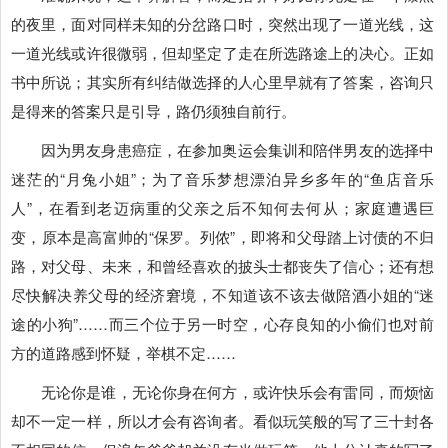
的夜里，面对同样未知的分岔路口时，突然出现了一道光线，这
一道光线或许很微弱，但却坚定了走在所选路途上的决心。正如
书中所说；其实所有纠结做选择的人心里早就有了答案，咨询只
是得来的答案只是引导，路仍须独自前行。
因为男友身患癌症，在参加奥运会集训和陪伴男友的选择中
迷茫的“月兔小姐”；为了音乐梦想漂泊异乡多年的“鱼店音乐
人”，在看到老迈病重的父亲之后不知何去何从；家庭遭遇巨
变，原本是高富帅的“保罗。列侬”，即将和父母踏上讨债的不归
路，对父母、未来，和曾经喜欢的披头士都丧失了信心；还有想
尽快解决养父母的经济窘境，不知道该不该去做陪酒小姐的“迷
途的小狗”……而三个位于另一时空，心存良知的小偷们也对前
方的道路感到怀疑，举棋不定……
无论你是谁，无论你身在何方，或许快乐会有雷同，而烦恼
却不一定一样，所以才会有咨询者。看似玩笑般的写了三十封各