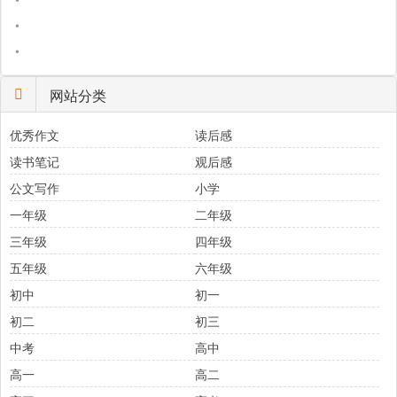
•
•
网站分类
优秀作文
读后感
读书笔记
观后感
公文写作
小学
一年级
二年级
三年级
四年级
五年级
六年级
初中
初一
初二
初三
中考
高中
高一
高二