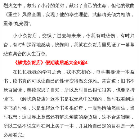
烈火之中，救出了小芹的弟弟，献出了自己的生命，但他的歌曲
《重生》风靡全国，实现了他的毕生理想。武藤晴美倾力相助，
重修“丸光园”。
小小杂货店，交织了过去与未来，令我有时悲伤，有时兴
奋，有时却深深地感动，恍惚间，我就在杂货店里见证了一幕幕
悲欢离合的人生百态。
《解忧杂货店》假期读后感大全5篇4
在忙忙碌碌的学习之余，我不忘初心，每学期要读一本益
书，读书真的可以让自己的性情变得温文尔雅。常言道：旧书不
厌百回读，熟读深思子自知，所以及时自己很忙很累，也要坚持
读书。《解忧杂货店》这本书是我无意中发现的，当时我看到这
本书的时候，只是觉得这个书名很好奇，一股热情油然而生，当
时我想：这世界上竟然还有解决烦恼的杂货店，这不合逻辑嘛，
所以二话不说立即在网上买了一本，并且给自己定的目标是一周
必须看完。