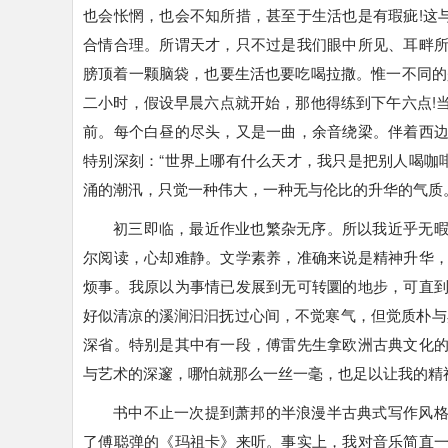
也会怅惘，也会不知所措，甚至于生活也是有瑕疵!这
合情合理。所谓天才，只不过是我们眼中所见、耳畔
膀顶着一颗脑袋，也要生活也要吃喝拉撒。惟一不同的
二小时，假设早晨六点就开始，那他得练到下午六点!
前。每个白昼的尽头，又是一曲，余音绕梁。伴着西
特别深刻：“世界上哪有什么天才，我只是把别人喝咖
涌的潮汛，只觉一种伟大，一种无与伦比的升华的气质
初三即临，最近作业也繁杂无序。所以我近乎无
尔阅读，心却难静。文学素养，准确来说是精神升华
烦事。我原以为事情已发展到无可转圜的地步，可直
好似清凉的溪涧汩汩抚过心间，不觉寒气，但觉质朴与典
深省。特别是其中有一段，傅雷先生拿欧洲古典文化
与艺术的深邃，哪怕就那么一丝一毫，也足以让我的精
书中不止一次提到萧邦的半浪漫半古典式写作风
了傅聪弹的《玛祖卡》来听。事实上，我对音乐简直