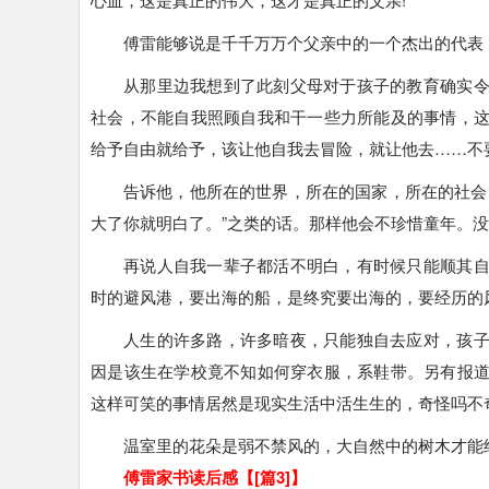
傅雷能够说是千千万万个父亲中的一个杰出的代表
从那里边我想到了此刻父母对于孩子的教育确实
社会，不能自我照顾自我和干一些力所能及的事情，
给予自由就给予，该让他自我去冒险，就让他去……不
告诉他，他所在的世界，所在的国家，所在的社会
大了你就明白了。”之类的话。那样他会不珍惜童年。
再说人自我一辈子都活不明白，有时候只能顺其
时的避风港，要出海的船，是终究要出海的，要经历的
人生的许多路，许多暗夜，只能独自去应对，孩
因是该生在学校竟不知如何穿衣服，系鞋带。另有报
这样可笑的事情居然是现实生活中活生生的，奇怪吗不
温室里的花朵是弱不禁风的，大自然中的树木才能
傅雷家书读后感【[篇3]】