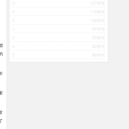
127评论
115评论
108评论
97评论
93评论
都
92评论
的
88评论
年
家
常
了