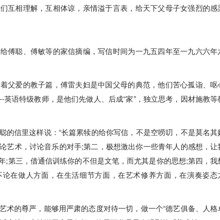
我们互相理解，互相体谅，亲情溢于言表，给天下父母子女强烈的感
写给傅聪、傅敏等的家信摘编，写信时间为一九五四年至一九六六年
满着父爱的教子篇，傅雷夫妇是中国父母的典范，他们苦心孤诣、呕
-英语特级教师，是他们先做人、后成“家”，独立思考，因材施教等
聪的信里这样说：“长篇累犊的给你写信，不是空唠叨，不是莫名其
论艺术，讨论音乐的对手;第二，极想激出你一些青年人的感想，让
年;第三，借通信训练你的不但是文笔，而尤其是你的思想;第四，我
，不论在做人方面，在生活细节方面，在艺术修养方面，在演奏姿态
艺术的尊严，能够用严肃的态度对待一切，做一个“德艺俱备、人格