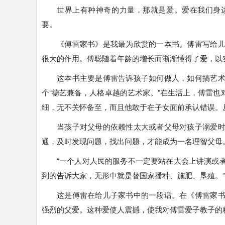
世界上有种神奇的力量，那就是爱。爱在我们身
要。
《傅雷家书》是我最为欣赏的一本书。傅雷写给
很大的作用。傅聪随着年龄的增长而渐渐懂得了爱，以
这本书主要是傅雷告诉孩子如何做人，如何搞艺
个“德艺兼备，人格卓越的艺术家。”在生活上，傅雷
细，无不关怀备至，而且他敢于在子女面前承认错误。
当孩子对父母的依赖性太大或者父母对孩子溺爱
通，及时发现问题，找出问题，才能成为一名理智父母
“一个人对人民的服务不一定要站在大会上讲演或
到的告诉大家，无形中就是替国家播种、施肥、垦殖。”
这是傅雷在给儿子家书中的一段话。在《傅雷家
强烈的父爱。这种爱使人震撼，使我对傅雷爱子教子的