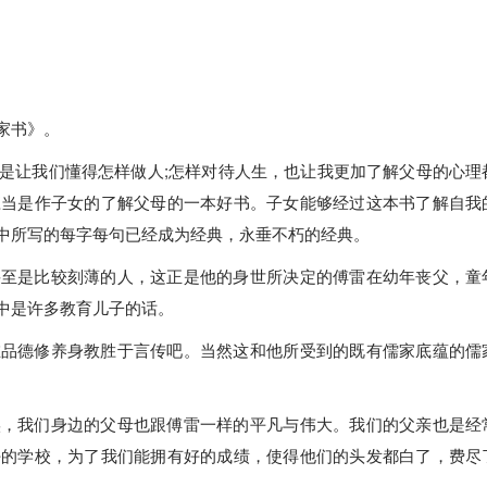
。
家书》。
是让我们懂得怎样做人;怎样对待人生，也让我更加了解父母的心理
应当是作子女的了解父母的一本好书。子女能够经过这本书了解自我
中所写的每字每句已经成为经典，永垂不朽的经典。
甚至是比较刻薄的人，这正是他的身世所决定的傅雷在幼年丧父，童
中是许多教育儿子的话。
在品德修养身教胜于言传吧。当然这和他所受到的既有儒家底蕴的儒
。
实，我们身边的父母也跟傅雷一样的平凡与伟大。我们的父亲也是经
好的学校，为了我们能拥有好的成绩，使得他们的头发都白了，费尽