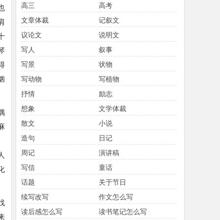
高三
高考
也
文章体裁
记叙文
肩
议论文
说明文
十
写人
叙事
琴
得
写景
状物
汹
写动物
写植物
抒情
励志
想象
文学体裁
偶
散文
小说
麻
造句
日记
。
周记
演讲稿
人
写信
童话
化
话题
关于节日
续写改写
作文怎么写
找
读后感怎么写
读书笔记怎么写
来