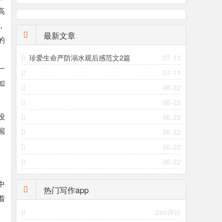
高
，
最新文章
的
。
珍爱生命严防溺水观后感范文2篇
07-13
一
07-11
如
06-22
06-22
没
06-22
国
06-22
06-22
06-22
中
热门写作app
着
249评论