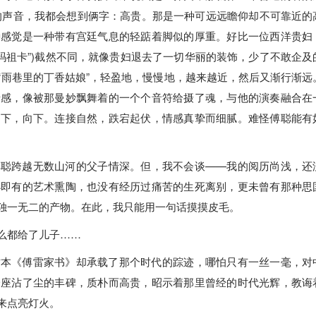
的声音，我都会想到俩字：高贵。那是一种可远远瞻仰却不可靠近的
种感觉是一种带有宫廷气息的轻踮着脚似的厚重。好比一位西洋贵妇
玛祖卡”)截然不同，就像贵妇退去了一切华丽的装饰，少了不敢企及
“雨巷里的丁香姑娘”，轻盈地，慢慢地，越来越近，然后又渐行渐远
情感，像被那曼妙飘舞着的一个个音符给摄了魂，与他的演奏融合在
向下，向下。连接自然，跌宕起伏，情感真挚而细腻。难怪傅聪能有
傅聪跨越无数山河的父子情深。但，我不会谈——我的阅历尚浅，还
小即有的艺术熏陶，也没有经历过痛苦的生死离别，更未曾有那种思
独一无二的产物。在此，我只能用一句话摸摸皮毛。
么都给了儿子……
这本《傅雷家书》却承载了那个时代的踪迹，哪怕只有一丝一毫，对
一座沾了尘的丰碑，质朴而高贵，昭示着那里曾经的时代光辉，教诲
来点亮灯火。