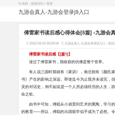
hi 你好，欢迎访问！
登录
九游会真人-九游会登录j9入口
傅雷家书读后感心得体会[5篇] -九游会
2022-06-22 09:39:56
九游会真人-九游会登录j9入口
-
读后
傅雷家书读后感【[篇1]】
读过了傅雷家书，我收获的仿佛是整个世界。
有人说三国时期就有《家训》，南北朝有《颜氏
书》产生的影响之深远。即使迄今为止我并未读完，
灵的对话史，倒不如说是一个人所必须经历的人生，
命之歌。
由书中可知，傅聪从小就受到艺术的熏陶，学习
的教育——所以，傅聪的出国留学似乎成为了必然。