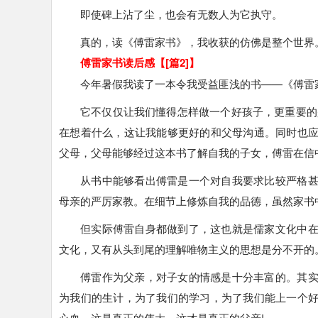
即使碑上沾了尘，也会有无数人为它执守。
真的，读《傅雷家书》，我收获的仿佛是整个世界
傅雷家书读后感【[篇2]】
今年暑假我读了一本令我受益匪浅的书——《傅雷
它不仅仅让我们懂得怎样做一个好孩子，更重要的
在想着什么，这让我能够更好的和父母沟通。同时也
父母，父母能够经过这本书了解自我的子女，傅雷在信
从书中能够看出傅雷是一个对自我要求比较严格
母亲的严厉家教。在细节上修炼自我的品德，虽然家书
但实际傅雷自身都做到了，这也就是儒家文化中
文化，又有从头到尾的理解唯物主义的思想是分不开的
傅雷作为父亲，对子女的情感是十分丰富的。其
为我们的生计，为了我们的学习，为了我们能上一个
心血，这是真正的伟大，这才是真正的父亲!