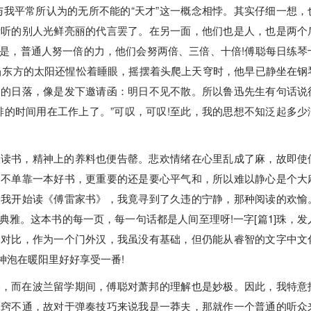
与我平常所认为的无所不能的“天才”这一概念相悖。其实仔细一想，
所听的别人光鲜亮丽的代言罢了。在另一面，他们也是人，也是两个
是，普通人努一倍的力，他们会努两倍、三倍、十倍!傅聪每日练琴
当东方的太阳还惺忪着睡眼，摇摆着头爬上天穹时，他早已静坐在钢
边的日落，像是发下邀请函：明日不见不散。所以鲁迅先生有句话说
啡的时间用在工作上了。”可叹，可叹!至此，我的思想不知泛起多少
。
暇读书，精神上的养料也便告罄。悲欢情绪在心里乱成了麻，故即使
，不单靠一本好书，更重要的还是要心平气和，所以难以静心是个大
到我开始读《傅雷家书》，我竟寻到了久违的宁静，那种阅读的欢愉
雅。这本书的每一页，每一句话都是人间至理呀!一字[篇1]珠，发
的对比，作为一个门外汉，我虽没有基础，但仍能从睿智的文字中文
神泡在暖阳里好好享受一番!
格，而在波兰留学期间，傅聪对萧邦的理解也是妙极。因此，我特意
一窍不通，故对于弹奏技巧来说我是一莽夫，那就作一个普通的听众