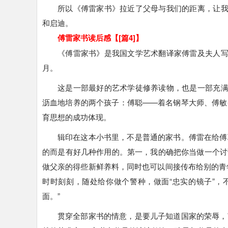
所以《傅雷家书》拉近了父母与我们的距离，让
和启迪。
傅雷家书读后感【[篇4]】
《傅雷家书》是我国文学艺术翻译家傅雷及夫人
月。
这是一部最好的艺术学徒修养读物，也是一部充
沥血地培养的两个孩子：傅聪——着名钢琴大师、傅敏-
育思想的成功体现。
辑印在这本小书里，不是普通的家书。傅雷在给傅
的而是有好几种作用的。第一，我的确把你当做一个讨
做父亲的得些新鲜养料，同时也可以间接传布给别的青
时时刻刻，随处给你做个警种，做面“忠实的镜子”
面。”
贯穿全部家书的情意，是要儿子知道国家的荣辱，