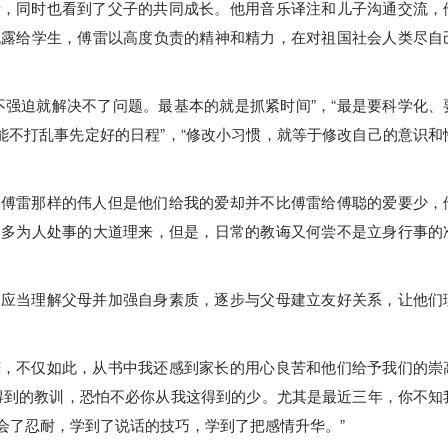
亲，同时也看到了父子的共同成长。他用音乐译注和儿子沟通交流，
流露给学生，傅雷以高度负责的精神和精力，在对祖国社会人类尽自
不强迫就解决不了问题。最基本的就是抓紧时间”，“最是要科学化、
能不打乱事先定好的日程”，“修改小习惯，就等于修改自己的意识和
像傅雷那样的伟人但是他们给我的爱却并不比傅雷给傅聪的爱要少，
多多为人处事的大道理来，但是，日常的教诲又何尝不是立身行事的
们应当理解父母并加强自身素质，逐步与父母建立友好关系，让他们
芒，不仅如此，从书中我还感到家长的用心良苦和他们给予我们的崇
得到的教训，恐怕不必你从我这得到的少。尤其是最近三年，你不知
会了忍耐，学到了说话的技巧，学到了把感情升华。”