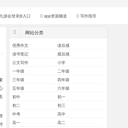
九游会登录j9入口
app资源频道
写作指导
网站分类
优秀作文
读后感
读书笔记
观后感
公文写作
小学
一年级
二年级
家
三年级
四年级
心
五年级
六年级
生
初中
初一
初二
初三
中考
高中
苛
高一
高二
时