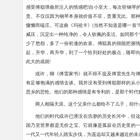
感受傅聪弹曲所注入的情感吧!自小至大，每次听钢琴
贵。不仅仅因为钢琴本身就价值不菲，贵重无比。那
慵懒而端庄。可这曲《玛祖卡》(当然不知道是哪一首“
威压，沉淀出一种纯净的，令人钦佩的圣洁。如同那个
少了愁怨，多了一份初逢的欢喜。傅聪真的很能把握
起，升华，再升华，到了一个恰到好处的极点，随即
此大的成就!
或许，聊《傅雷家书》就不得不提及傅雷先生与
有足够饱满的感情去谈。我并没有受到傅聪那样的从
思乡的悲怆。他们的那种感情是有专利的，是那个时代
两人相隔天涯。这个父亲什么都给不了儿子，却什
他们的时代或许已湮没在浩渺的历史长河中，但
国乃至世界都是无价之宝。它就像是孤寂在历史里的
一代又一代年轻人踏实步伐，为遥远却又越来越近的未