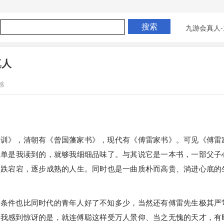
九游会真人-
真人
感
家训》，清朝有《曾国藩家书》，现代有《傅雷家书》。可见《傅雷
但单是我读到的，就够我细细品味了。与其说它是一本书，一部父子
跌跌宕宕，逐步成熟的人生。同时也是一曲质朴而高贵、淌进心底的
的条件也比同时代的青年人好了不知多少，当然还有傅雷先生极其严
令我感到惊讶的是，就连傅聪这样受万人景仰、当之无愧的天才，有