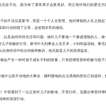
边无处不在。因为有了爱世界才会更美好。而父母对我们的爱尤为
儿子的不仅仅是家书，而是一个个人生哲理。他对傅聪的人生之路起
实际行动回报了父母，这使我非常的感动。
术，以及如何对待生活等问题。他叫儿子要做一个谦虚谨慎的人，做
也对儿子积极的引导。家书中大到事业人生艺术，小到吃饭花钱。事无
从自身经历中给出经验和教训，他无疑是儿子的良师益友。
时都会产生一种对孩子成长不利的因素，只有想傅雷那样积极与孩子
。
者做什么惊天动地的大事业，随时随地的点点滴滴的把自己知道的，
书》中我看到了一位父亲对儿子的教诲，字里行间，流露出傅雷对傅
精神所深深打动。