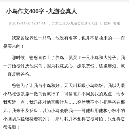
小鸟作文400字 -九游会真人
2019-11-07 12:14:41
九游会真人-九游会登录j9入口
搜索 | 客服
我家曾经养过一只鸟，他没有名字，也并不是捡来的——而
是买来的！
那时候，爸爸喜欢上了养鸟，就买了一只小鸟和大笼子。我
一开始很讨厌他买鸟，因为我嫌恶心、嫌浪费钱，还嫌麻烦。就
一直反驳爸爸。
爸爸为了让我与小鸟和好，天天叫我喂小鸟吃饭。我以为喂
小鸟吃饭就撒一撒鸟食就行了，可爸爸并不同意我的观点，命令
我离近一点，我只能对他言听计从……突然我不小心把手搭在那
儿，我来不及反应，以为小鸟会咬我——可他却用他极小极小的
小脑袋瓜轻轻碰着我的手，那时我并不觉得它很可怕，只觉得它
很温顺！