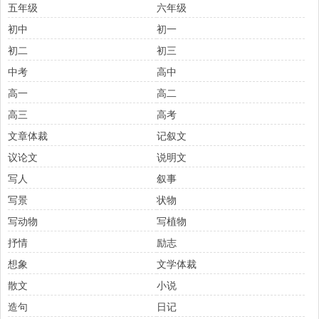
五年级
六年级
初中
初一
初二
初三
中考
高中
高一
高二
高三
高考
文章体裁
记叙文
议论文
说明文
写人
叙事
写景
状物
写动物
写植物
抒情
励志
想象
文学体裁
散文
小说
造句
日记