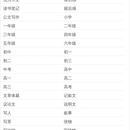
读书笔记
观后感
公文写作
小学
一年级
二年级
三年级
四年级
五年级
六年级
初中
初一
初二
初三
中考
高中
高一
高二
高三
高考
文章体裁
记叙文
议论文
说明文
写人
叙事
写景
状物