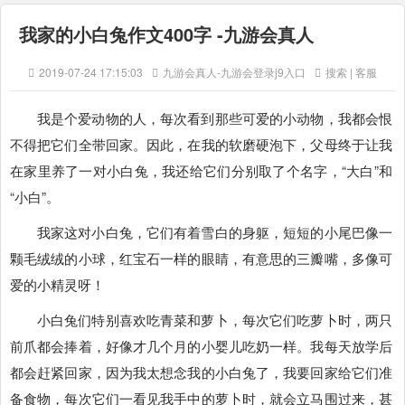
我家的小白兔作文400字 -九游会真人
2019-07-24 17:15:03
九游会真人-九游会登录j9入口
搜索 | 客服
我是个爱动物的人，每次看到那些可爱的小动物，我都会恨
不得把它们全带回家。因此，在我的软磨硬泡下，父母终于让我
在家里养了一对小白兔，我还给它们分别取了个名字，“大白”和
“小白”。
我家这对小白兔，它们有着雪白的身躯，短短的小尾巴像一
颗毛绒绒的小球，红宝石一样的眼睛，有意思的三瓣嘴，多像可
爱的小精灵呀！
小白兔们特别喜欢吃青菜和萝卜，每次它们吃萝卜时，两只
前爪都会捧着，好像才几个月的小婴儿吃奶一样。我每天放学后
都会赶紧回家，因为我太想念我的小白兔了，我要回家给它们准
备食物，每次它们一看见我手中的萝卜时，就会立马围过来，甚