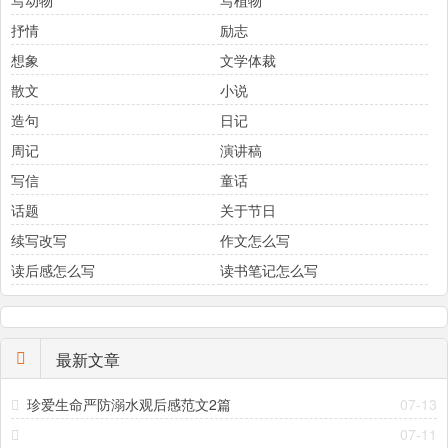
写动物
写植物
抒情
励志
想象
文学体裁
散文
小说
造句
日记
周记
演讲稿
写信
童话
话题
关于节日
续写改写
作文怎么写
读后感怎么写
读书笔记怎么写
最新文章
珍爱生命严防溺水观后感范文2篇
07-13
07-11