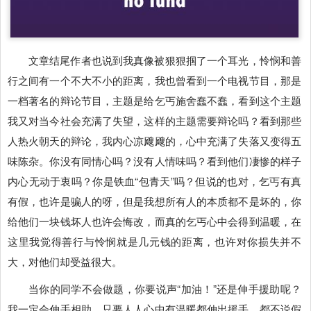
文章结尾作者也说到我真像被狠狠掴了一个耳光，怜悯和善
行之间有一个不大不小的距离，我也曾看到一个电视节目，那是
一档著名的辩论节目，主题是给乞丐施舍蠢不蠢，看到这个主题
我又对当今社会充满了失望，这样的主题需要辩论吗？看到那些
人热火朝天的辩论，我内心凉飕飕的，心中充满了失落又变得五
味陈杂。你没有同情心吗？没有人情味吗？看到他们凄惨的样子
内心无动于衷吗？你是铁血“包青天”吗？但说的也对，乞丐有真
有假，也许是骗人的呀，但是我想所有人的本质都不是坏的，你
给他们一块钱坏人也许会悔改，而真的乞丐心中会得到温暖，在
这里我觉得善行与怜悯就是几元钱的距离，也许对你损失并不
大，对他们却受益很大。
当你的同学不会做题，你要说声“加油！”还是伸手援助呢？
我一定会伸手相助。只要人人心中有温暖都伸出援手，都不说假