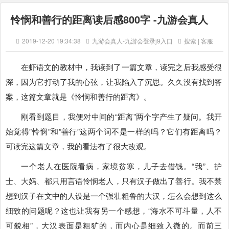
怜悯和善行的距离读后感800字 -九游会真人
2019-12-20 19:34:38
九游会真人-九游会登录j9入口
搜索 | 客服
在虾语文的教材中，我读到了一篇文章，读完之后我感受很
深，因为它打动了我的心弦，让我陷入了沉思。久久没有找到答
案，这篇文章就是《怜悯和善行的距离》。
刚看到题目，我便对中间的“距离”两个字产生了疑问。我开
始觉得”怜悯”和”善行”这两个词不是一样的吗？它们有距离吗？
可读完这篇文章，我的看法有了很大改观。
一个老人在医院看病，家境贫寒，儿子去借钱。“我”、护
士、大妈、都只用言语怜悯老人，只有汉子做出了善行。我不禁
想到汉子在文中的人设是一个强壮粗鲁的大汉，怎么会想到这么
细致的问题呢？这也让我有另一个感想，“海水不可斗量，人不
可貌相”，大汉表面是粗犷的，而内心是细致入微的。而前三