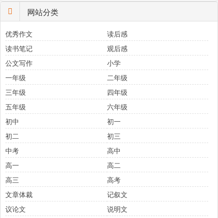
网站分类
优秀作文
读后感
读书笔记
观后感
公文写作
小学
一年级
二年级
三年级
四年级
五年级
六年级
初中
初一
初二
初三
中考
高中
高一
高二
高三
高考
文章体裁
记叙文
议论文
说明文