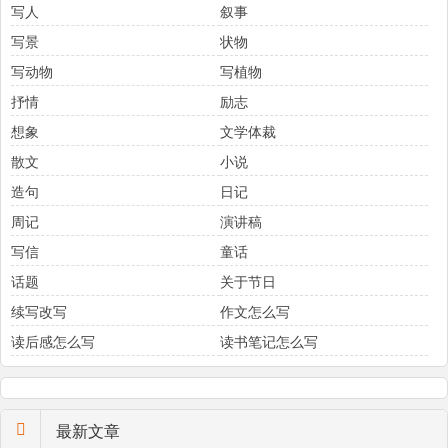
写人
叙事
写景
状物
写动物
写植物
抒情
励志
想象
文学体裁
散文
小说
造句
日记
周记
演讲稿
写信
童话
话题
关于节日
续写改写
作文怎么写
读后感怎么写
读书笔记怎么写
最新文章