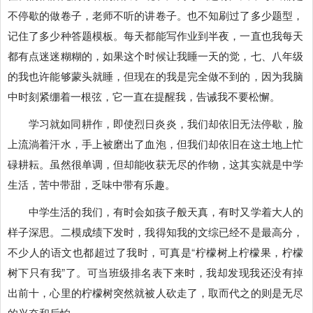
不停歇的做卷子，老师不听的讲卷子。也不知刷过了多少题型，
记住了多少种答题模板。每天都能写作业到半夜，一直也我每天
都有点迷迷糊糊的，如果这个时候让我睡一天的觉，七、八年级
的我也许能够蒙头就睡，但现在的我是完全做不到的，因为我脑
中时刻紧绷着一根弦，它一直在提醒我，告诫我不要松懈。
学习就如同耕作，即使烈日炎炎，我们却依旧无法停歇，脸
上流淌着汗水，手上被磨出了血泡，但我们却依旧在这土地上忙
碌耕耘。虽然很单调，但却能收获无尽的作物，这其实就是中学
生活，苦中带甜，乏味中带有乐趣。
中学生活的我们，有时会如孩子般天真，有时又学着大人的
样子深思。二模成绩下发时，我得知我的文综已经不是最高分，
不少人的语文也都超过了我时，可真是“柠檬树上柠檬果，柠檬
树下只有我”了。可当班级排名表下来时，我却发现我还没有掉
出前十，心里的柠檬树突然就被人砍走了，取而代之的则是无尽
的兴奋和后怕。