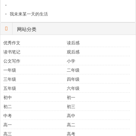
•
•
我未来某一天的生活
网站分类
优秀作文
读后感
读书笔记
观后感
公文写作
小学
一年级
二年级
三年级
四年级
五年级
六年级
初中
初一
初二
初三
中考
高中
高一
高二
高三
高考