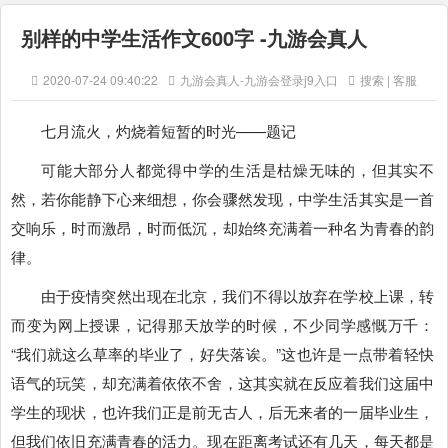
别样的中学生活作文600字 -九游会真人
2020-07-24 09:40:22
九游会真人-九游会登录j9入口
搜索 | 客服
七月流火，灼烧着短暂的时光——题记
可能大部分人都觉得中学的生活是枯燥无味的，但其实不
然，若你能静下心来细想，你会骤然发现，中学生活其实是一首
交响乐，时而激昂，时而低沉，却始终充满着一种名为青春的韵
律。
由于疫情突然出现在北京，我们不得以放弃在学校上课，转
而变为网上授课，记得那天放学的时候，不少同学感慨万千：
“我们就这么草率的毕业了，好失落诶。”这也许是一点带着轻快
语气的玩笑，却充满着依依不舍，这其实就在反应着我们这届中
学生的现状，也许我们正是前无古人，后无来者的一届毕业生，
但我们依旧充满青春的活力。现在距离考试还有几天，每天都是