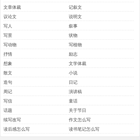
文章体裁
记叙文
议论文
说明文
写人
叙事
写景
状物
写动物
写植物
抒情
励志
想象
文学体裁
散文
小说
造句
日记
周记
演讲稿
写信
童话
话题
关于节日
续写改写
作文怎么写
读后感怎么写
读书笔记怎么写