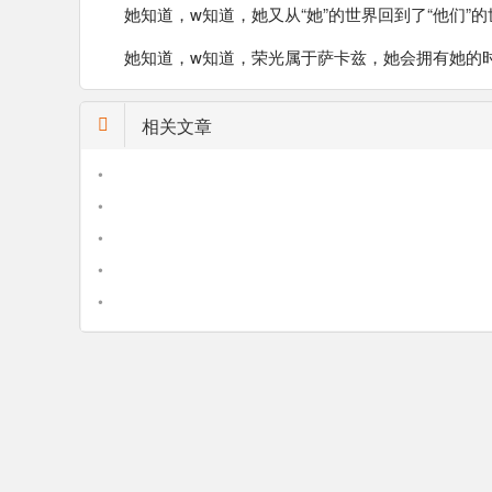
她知道，w知道，她又从“她”的世界回到了“他们”
她知道，w知道，荣光属于萨卡兹，她会拥有她的
相关文章
•
•
•
•
•