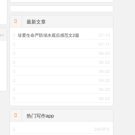
最新文章
>>
珍爱生命严防溺水观后感范文2篇
07-13
07-11
06-22
06-22
06-22
06-22
06-22
06-22
热门写作app
249评论