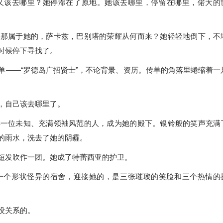
又该去哪里？她停滞在了原地。她该去哪里，停留在哪里，偌大的
，那属于她的，萨卡兹，巴别塔的荣耀从何而来？她轻轻地倒下，不
时候停下寻找了。
单——“罗德岛广招贤士”，不论背景、资历。传单的角落里蜷缩着一
，自己该去哪里了。
样一位未知、充满领袖风范的人，成为她的殿下。银铃般的笑声充满
的雨水，洗去了她的阴霾。
短发吹作一团。她成了特蕾西亚的护卫。
一个形状怪异的宿舍，迎接她的，是三张璀璨的笑脸和三个热情的
没关系的。