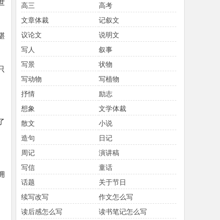
世
高三
高考
文章体裁
记叙文
议论文
说明文
堪
写人
叙事
写景
状物
只
写动物
写植物
抒情
励志
想象
文学体裁
了
散文
小说
造句
日记
周记
演讲稿
写信
童话
拥
话题
关于节日
续写改写
作文怎么写
读后感怎么写
读书笔记怎么写