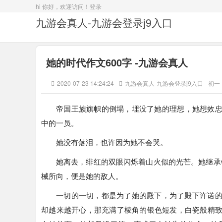
hi 你好，欢迎访问！
登录
九游会真人-九游会登录j9入口
她的时代作文600字 -九游会真人
2020-07-23 14:24:24
九游会真人-九游会登录j9入口
-
初一
帝国王族旗帜的倒塌，埋没了她的理想，她想效
中的一员。
她没有落泪，也许因为她不会哭。
她离去，绯红的双眼闪烁着山火似的光芒。她继承
械所向，便是她的敌人。
一切的一切，都是为了她的殿下，为了殿下许诺
却越来越开心，那充满了棱角的银色短发，白瓷般精