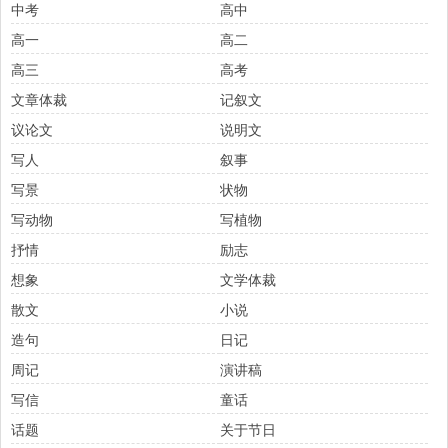
中考
高中
高一
高二
高三
高考
文章体裁
记叙文
议论文
说明文
写人
叙事
写景
状物
写动物
写植物
抒情
励志
想象
文学体裁
散文
小说
造句
日记
周记
演讲稿
写信
童话
话题
关于节日