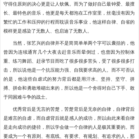
守得住原则的决心更是让人钦佩。而为了做好自己最钟爱、最擅
长、最特色的音乐，他更是每天都泡在工作室里，丝毫没有因为
繁忙的工作和压抑的行程而耽误音乐事业，他这样自律、自省的
模样更是感染了无数人、也启迪了无数人。
当然，张艺兴的自律并不是简简单单两个字可以囊括的，他
曾因为连续通宵几个大夜去赶音乐而晕倒过，也曾因为控制体
重、练习舞蹈、赶录节目而吃了很多很多苦头，受了很多很多打
击，所以说他是一个抗压能力强、自我要求高的人。而不可否认
的是，他这些自虐式的努力背后都是用汗水、坚持、坚守、拼
搏、拼命和勇敢堆砌出来的，所以他是一个舍得对自己下手、敢
于同困难斗争的战士。
优秀背后是无言的苦楚，苦楚背后是无奈的自律，自律背后
是难言的自虐，而自虐背后就是感人的成功，所以由此来看自律
是走向成功的捷径，
所以学会做一个自律的人是极其重要的。而
要成为一个有原则、有底线、有要求、有规划、有追求的人，那