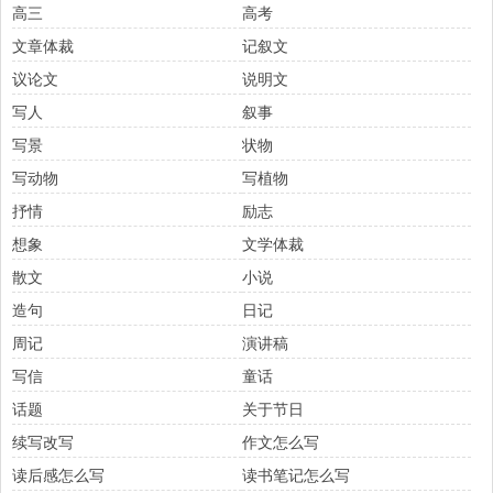
高三
高考
文章体裁
记叙文
议论文
说明文
写人
叙事
写景
状物
写动物
写植物
抒情
励志
想象
文学体裁
散文
小说
造句
日记
周记
演讲稿
写信
童话
话题
关于节日
续写改写
作文怎么写
读后感怎么写
读书笔记怎么写