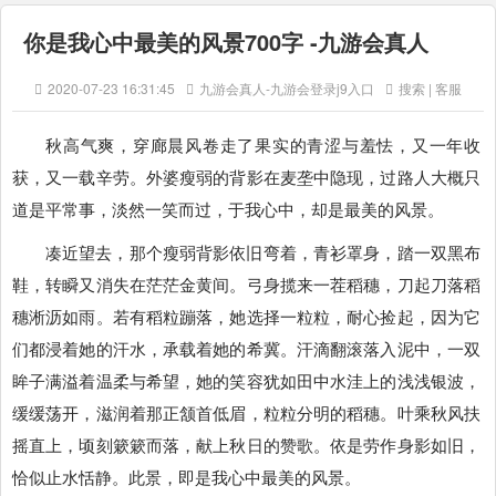
你是我心中最美的风景700字 -九游会真人
2020-07-23 16:31:45
九游会真人-九游会登录j9入口
搜索 | 客服
秋高气爽，穿廊晨风卷走了果实的青涩与羞怯，又一年收
获，又一载辛劳。外婆瘦弱的背影在麦垄中隐现，过路人大概只
道是平常事，淡然一笑而过，于我心中，却是最美的风景。
凑近望去，那个瘦弱背影依旧弯着，青衫罩身，踏一双黑布
鞋，转瞬又消失在茫茫金黄间。弓身揽来一茬稻穗，刀起刀落稻
穗淅沥如雨。若有稻粒蹦落，她选择一粒粒，耐心捡起，因为它
们都浸着她的汗水，承载着她的希冀。汗滴翻滚落入泥中，一双
眸子满溢着温柔与希望，她的笑容犹如田中水洼上的浅浅银波，
缓缓荡开，滋润着那正颔首低眉，粒粒分明的稻穗。叶乘秋风扶
摇直上，顷刻簌簌而落，献上秋日的赞歌。依是劳作身影如旧，
恰似止水恬静。此景，即是我心中最美的风景。