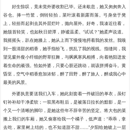
好生惊叹，竟未觉外婆收割已毕。还未歇息，她又匆匆奔入
谷仓。捧一竹筐，倒转轻拍，菜叶滚着新露而落。弓身坐于凳
上，轻拾而起剥去其外层烂叶，抛向屋外。好奇，我凑近往看，
她颔首轻笑，也如秋日碧潭，静谧温柔。“试试？”她柔声说道。
我摇摇头，趴在她膝上，她从上而下慢慢地捋着我的发丝。我嗅
到一股清甜的稻香，她手指纷飞，扰乱了我的视线。指缝间，我
望见窗外瘦小纤细的野草狂舞，与飒飒寒风相搏，向着艳阳迸发
着生命的顽强。恰如外婆，只要心脏还跳动，就该拼搏奋斗。黄
昏至，空气中稻香愈加浓郁，醉了田野，醉了旅人，醉成我心中
最美的风景。
外婆执意要送我们入车，她此刻套着一件破旧的单衣，虽钉
钉补补却干净柔软；一双黑布鞋后，是被落日拉长的黯影，是一
个又一个清晰的脚印，
是她这些年不辞辛苦的坚定。将大包的菜
搬上我们的车厢，她又偷塞给我一个橘子，低声道：“乖乖，拿
去吃，家里树上结的，也不知道甜不甜……”夕阳给她镀上一层