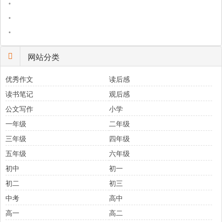
•
•
•
网站分类
优秀作文
读后感
读书笔记
观后感
公文写作
小学
一年级
二年级
三年级
四年级
五年级
六年级
初中
初一
初二
初三
中考
高中
高一
高二