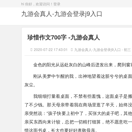
hi 你好，欢迎访问！
登录
九游会真人-九游会登录j9入口
珍惜作文700字 -九游会真人
2020-07-22 17:43:01
九游会真人-九游会登录j9入口
-
初三
金色的阳光从远处灰白的山峰后迸发出来，爬到窗
刚从美梦中乍醒的我，出神地望着这脏兮兮的桌
灰尘。
我细细打量着桌面，不禁有些羞愧，这面桌子是
了不少钱。那天母亲带着我在商场里逛了半天，始终
亲突然说：“孩子快要上初中了，买张大的桌子吧，其
亲买东西向来计较，总把一切精打细算，绝不愿意吃
惜这面书桌，长大也要好好孝敬母亲。