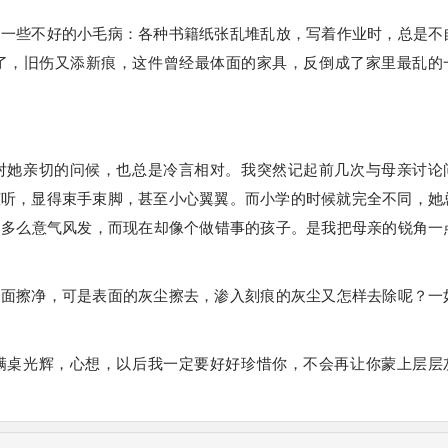
了一些不好的小毛病：各种书籍纸张乱堆乱放，写着作业时，总是不
了，旧伤又添新痕，这件曾经最体面的家具，反倒成了家里最乱的
对她亲切的问候，也总是冷言相对。我突然记起前几次与母亲讨论
倾听，显得束手束脚，甚至小心翼翼。而小学的时候就完全不同，她
，多么意气风发，而现在却像个做错事的孩子。是我把母亲的锐角一
桌面擦净，可是表面的灰尘擦去，渗入刻痕的灰尘又怎样去除呢？一
满桌光辉，心想，以后我一定要好好珍惜你，不会再让你蒙上层层