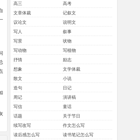
高三
高考
自
文章体裁
记叙文
一
议论文
说明文
写人
叙事
写景
状物
写动物
写植物
问
抒情
励志
总
想象
文学体裁
点
散文
小说
造句
日记
如
周记
演讲稿
写信
童话
灰
话题
关于节日
续写改写
作文怎么写
读后感怎么写
读书笔记怎么写