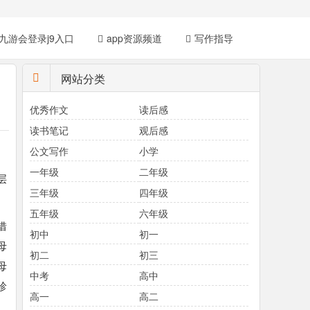
九游会登录j9入口
app资源频道
写作指导
网站分类
优秀作文
读后感
读书笔记
观后感
公文写作
小学
一年级
二年级
层
三年级
四年级
五年级
六年级
借
初中
初一
母
初二
初三
母
中考
高中
珍
高一
高二