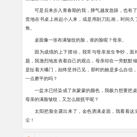
可是后来步入青春期的我，脾气越发急躁，也有
觉地在书桌上画起小人来，或是用刻刀乱画，时间久
角。
桌面像一张布满皱纹的脸，谁的脸呢？母亲。
因为成绩的上下摆动，我常与母亲发生争吵，面
题，我激烈地发表着自己的观点，
母亲却在一旁默默
是扯着大嗓门，始终坚持己见，那时的她是多么自信
一点磨平的吗？
一盆水已经染成了灰蒙蒙的颜色，我极力想要把
母亲的满脸皱纹，又怎么能抚平呢？
太阳把脸全露出来了，金色洒满桌面，我看着这
尘！