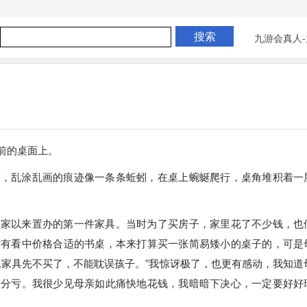
九游会真人-
前的桌面上。
面，乱涂乱画的痕迹像一条条蚯蚓，在桌上蜿蜒爬行，桌角堆积着一
搬家以来置办的第一件家具。当时为了买房子，家里花了不少钱，也
没有看中价格合适的书桌，本来打算买一张简易矮小的桌子的，可是
他家具先不买了，不能耽误孩子。”我惊讶极了，也更有感动，我知道
一分亏。我很少见母亲如此痛快地花钱，我暗暗下决心，一定要好好