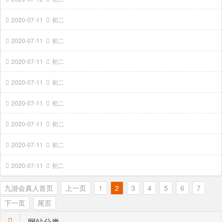
2020-07-11
初二
2020-07-11
初二
2020-07-11
初二
2020-07-11
初二
2020-07-11
初二
2020-07-11
初二
2020-07-11
初二
2020-07-11
初二
九游会真人首页
上一页
1
2
3
4
5
6
7
下一页
尾页
网站分类