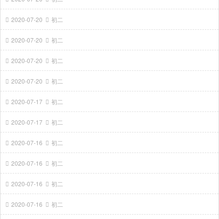
2020-07-20
初二
2020-07-20
初二
2020-07-20
初二
2020-07-20
初二
2020-07-17
初二
2020-07-17
初二
2020-07-16
初二
2020-07-16
初二
2020-07-16
初二
2020-07-16
初二