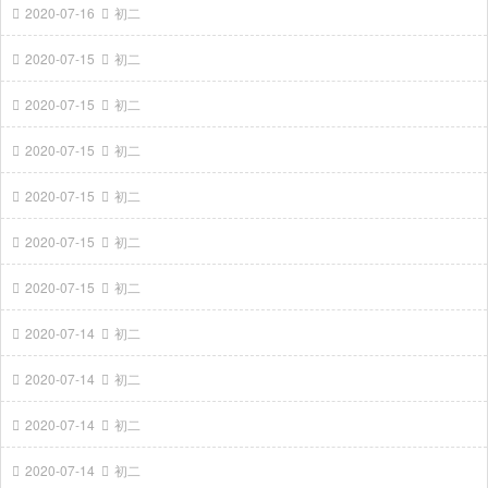
2020-07-16
初二
2020-07-15
初二
2020-07-15
初二
2020-07-15
初二
2020-07-15
初二
2020-07-15
初二
2020-07-15
初二
2020-07-14
初二
2020-07-14
初二
2020-07-14
初二
2020-07-14
初二