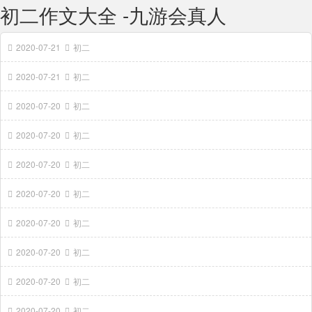
初二作文大全 -九游会真人
2020-07-21
初二
2020-07-21
初二
2020-07-20
初二
2020-07-20
初二
2020-07-20
初二
2020-07-20
初二
2020-07-20
初二
2020-07-20
初二
2020-07-20
初二
2020-07-20
初二