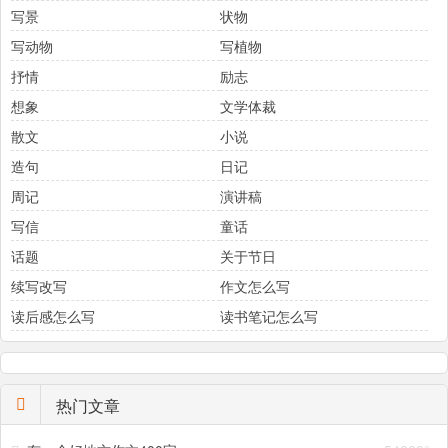
写景
状物
写动物
写植物
抒情
励志
想象
文学体裁
散文
小说
造句
日记
周记
演讲稿
写信
童话
话题
关于节日
续写改写
作文怎么写
读后感怎么写
读书笔记怎么写
热门文章