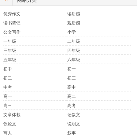
优秀作文
读后感
读书笔记
观后感
公文写作
小学
一年级
二年级
三年级
四年级
五年级
六年级
初中
初一
初二
初三
中考
高中
高一
高二
高三
高考
文章体裁
记叙文
议论文
说明文
写人
叙事