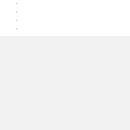
•
•
•
•