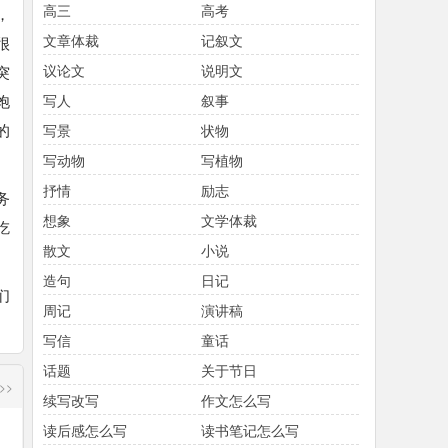
高三
高考
，
文章体裁
记叙文
很
议论文
说明文
突
饱
写人
叙事
的
写景
状物
写动物
写植物
抒情
励志
务
想象
文学体裁
吃
散文
小说
造句
日记
们
周记
演讲稿
写信
童话
话题
关于节日
>>
续写改写
作文怎么写
读后感怎么写
读书笔记怎么写