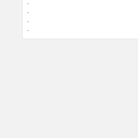
•
•
•
•