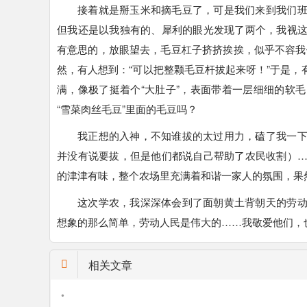
接着就是掰玉米和摘毛豆了，可是我们来到我们
但我还是以我独有的、犀利的眼光发现了两个，我视
有意思的，放眼望去，毛豆杠子挤挤挨挨，似乎不容我们
然，有人想到：“可以把整颗毛豆杆拔起来呀！”于是
满，像极了挺着个“大肚子”，表面带着一层细细的软
“雪菜肉丝毛豆”里面的毛豆吗？
我正想的入神，不知谁拔的太过用力，磕了我一
并没有说要拔，但是他们都说自己帮助了农民收割）
的津津有味，整个农场里充满着和谐一家人的氛围，果
这次学农，我深深体会到了面朝黄土背朝天的劳
想象的那么简单，劳动人民是伟大的……我敬爱他们，
相关文章
•