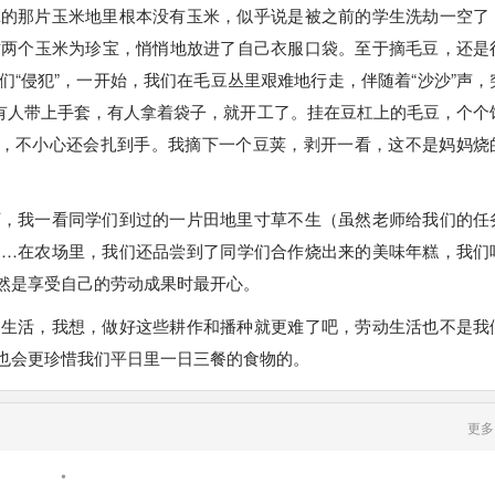
班的那片玉米地里根本没有玉米，似乎说是被之前的学生洗劫一空了
这两个玉米为珍宝，悄悄地放进了自己衣服口袋。至于摘毛豆，还是
“侵犯”，一开始，我们在毛豆丛里艰难地行走，伴随着“沙沙”声，
，有人带上手套，有人拿着袋子，就开工了。挂在豆杠上的毛豆，个个
毛，不小心还会扎到手。我摘下一个豆荚，剥开一看，这不是妈妈烧
下，我一看同学们到过的一片田地里寸草不生（虽然老师给我们的任
……在农场里，我们还品尝到了同学们合作烧出来的美味年糕，我们
然是享受自己的劳动成果时最开心。
动生活，我想，做好这些耕作和播种就更难了吧，劳动生活也不是我
也会更珍惜我们平日里一日三餐的食物的。
更多
•