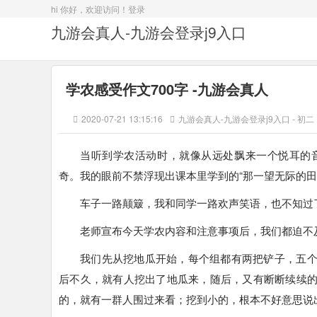
hi 你好，欢迎访问！
登录
九游会真人-九游会登录j9入口
学农感受作文700字 -九游会真人
2020-07-21 13:15:16
九游会真人-九游会登录j9入口
-
初二
当听到学农活动时，就像从远处飘来一个悦耳的
奇。我的眼前不禁浮现出课本里学到的“那一望无际的田
车子一路颠簸，我和同学一路欢声笑语，也不知过
老师宣布今天学农内容和注意事项后，我们都迫不
我们先从挖地瓜开始，每个组都有两把铲子，五
后不久，就有人挖出了地瓜来，随后，又有断断续续
的，就有一群人围过来看；挖到小的，根本不好意思说