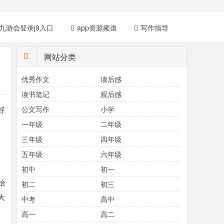
九游会登录j9入口
app资源频道
写作指导
网站分类
优秀作文
读后感
读书笔记
观后感
好
公文写作
小学
一年级
二年级
三年级
四年级
五年级
六年级
初中
初一
始
初二
初三
大
中考
高中
高一
高二